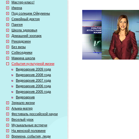
Мастер-класс!
Имена
Под солнцем Ойкумены
Семейный доктор
Пангея
Школа здоровья
Домашний зоопарк
Рекордсмен
Без визы
Собеседники
Мамина школа
События культурной жизни
Видеоархив 2009 года
Видеоархив 2008 года
Видеоархив 2007 года
Видеоархив 2006 года
Видеоархив 2005 года
Видеоархив
Зеркало жизни
Альма-матер
Фестиваль российской науки
Веселый урок
Музыкальные встречи
На женской половине
Времена, события, люди