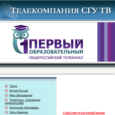
Табун
Музеи России
Мир образования
Телекурсы, телелекции,
видеопособия
Авторские программы
Нить Ариадны
События культурной жизни