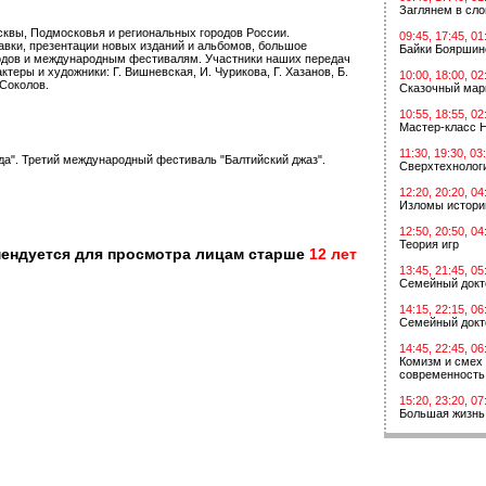
Заглянем в сл
квы, Подмосковья и региональных городов России.
09:45, 17:45, 01
вки, презентации новых изданий и альбомов, большое
Байки Бояршин
одов и международным фестивалям. Участники наших передач
теры и художники: Г. Вишневская, И. Чурикова, Г. Хазанов, Б.
10:00, 18:00, 02
 Соколов.
Сказочный мар
10:55, 18:55, 02
Мастер-класс 
11:30, 19:30, 03
да". Третий международный фестиваль "Балтийский джаз".
Сверхтехнологи
12:20, 20:20, 04
Изломы истори
12:50, 20:50, 04
Теория игр
мендуется для просмотра лицам старше
12 лет
13:45, 21:45, 05
Семейный докт
14:15, 22:15, 06
Семейный докт
14:45, 22:45, 06
Комизм и смех 
современность
15:20, 23:20, 07
Большая жизнь