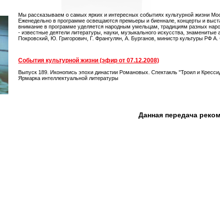
Мы рассказываем о самых ярких и интересных событиях культурной жизни Мос
Еженедельно в программе освещаются премьеры и биеннале, концерты и выста
внимание в программе уделяется народным умельцам, традициям разных нар
- известные деятели литературы, науки, музыкального искусства, знаменитые ак
Покровский, Ю. Григорович, Г. Франгулян, А. Бурганов, министр культуры РФ А.
События культурной жизни (эфир от 07.12.2008)
Выпуск 189. Иконопись эпохи династии Романовых. Спектакль "Троил и Кресси
Ярмарка интеллектуальной литературы
Данная передача реко