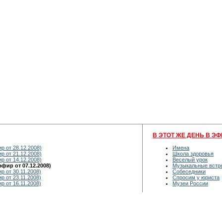
В ЭТОТ ЖЕ ДЕНЬ В ЭФ
р от 28.12.2008)
Имена
р от 21.12.2008)
Школа здоровья
р от 14.12.2008)
Веселый урок
фир от 07.12.2008)
Музыкальные встр
р от 30.11.2008)
Собеседники
р от 23.11.2008)
Спросим у юриста
р от 16.11.2008)
Музеи России