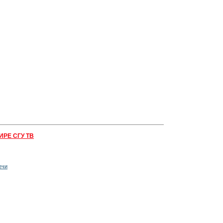
ИРЕ СГУ ТВ
ечи