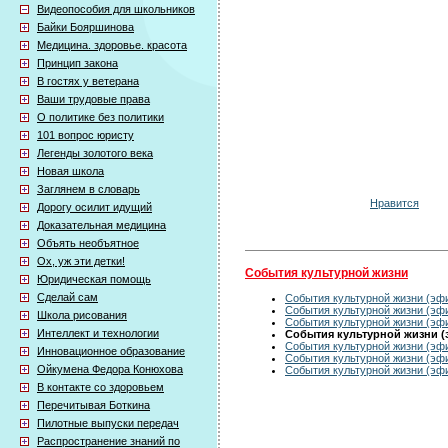
Видеопособия для школьников
Байки Бояршинова
Медицина. здоровье. красота
Принцип закона
В гостях у ветерана
Ваши трудовые права
О политике без политики
101 вопрос юристу
Легенды золотого века
Новая школа
Заглянем в словарь
Нравится
Дорогу осилит идущий
Доказательная медицина
Объять необъятное
Ох, уж эти детки!
События культурной жизни
Юридическая помощь
Сделай сам
События культурной жизни (эфи
События культурной жизни (эфи
Школа рисования
События культурной жизни (эфи
Интеллект и технологии
События культурной жизни (э
События культурной жизни (эфи
Инновационное образование
События культурной жизни (эфи
Ойкумена Федора Конюхова
События культурной жизни (эфи
В контакте со здоровьем
Перечитывая Боткина
Пилотные выпуски передач
Распространение знаний по