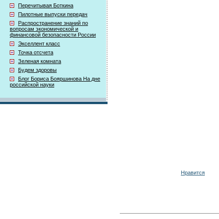
Перечитывая Боткина
Пилотные выпуски передач
Распространение знаний по
вопросам экономической и
финансовой безопасности России
Экселлент класс
Точка отсчета
Зеленая комната
Будем здоровы
Блог Бориса Бояршинова На дне
российской науки
Нравится