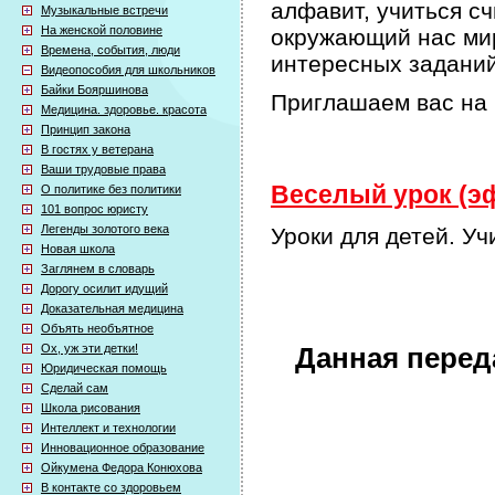
алфавит, учиться сч
Музыкальные встречи
На женской половине
окружающий нас мир
Времена, события, люди
интересных задани
Видеопособия для школьников
Байки Бояршинова
Приглашаем вас на 
Медицина. здоровье. красота
Принцип закона
В гостях у ветерана
Ваши трудовые права
Веселый урок (эф
О политике без политики
101 вопрос юристу
Легенды золотого века
Уроки для детей. Уч
Новая школа
Заглянем в словарь
Дорогу осилит идущий
Доказательная медицина
Объять необъятное
Ох, уж эти детки!
Данная перед
Юридическая помощь
Сделай сам
Школа рисования
Интеллект и технологии
Инновационное образование
Ойкумена Федора Конюхова
В контакте со здоровьем