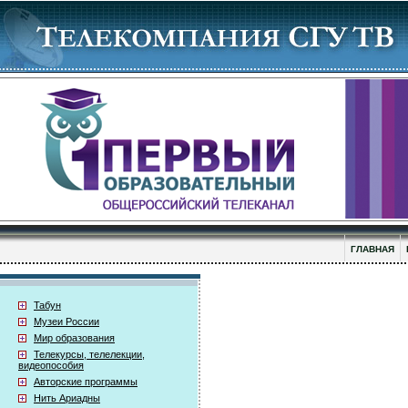
ГЛАВНАЯ
Табун
Музеи России
Мир образования
Телекурсы, телелекции,
видеопособия
Авторские программы
Нить Ариадны