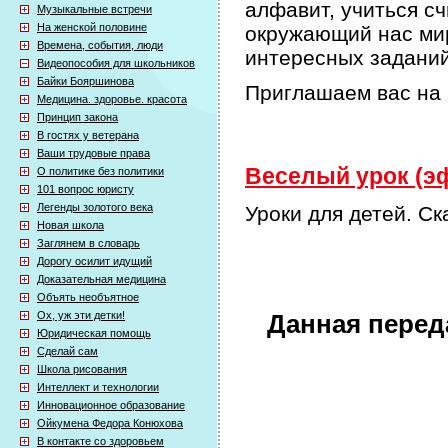
алфавит, учиться сч
Музыкальные встречи
На женской половине
окружающий нас мир
Времена, события, люди
интересных задани
Видеопособия для школьников
Байки Бояршинова
Приглашаем вас на 
Медицина. здоровье. красота
Принцип закона
В гостях у ветерана
Ваши трудовые права
Веселый урок (эф
О политике без политики
101 вопрос юристу
Легенды золотого века
Уроки для детей. Ск
Новая школа
Заглянем в словарь
Дорогу осилит идущий
Доказательная медицина
Объять необъятное
Ох, уж эти детки!
Данная перед
Юридическая помощь
Сделай сам
Школа рисования
Интеллект и технологии
Инновационное образование
Ойкумена Федора Конюхова
В контакте со здоровьем