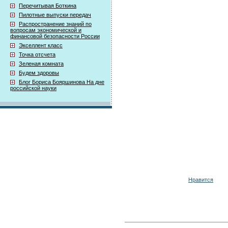
Перечитывая Боткина
Пилотные выпуски передач
Распространение знаний по
вопросам экономической и
финансовой безопасности России
Экселлент класс
Точка отсчета
Зеленая комната
Будем здоровы
Блог Бориса Бояршинова На дне
российской науки
Нравится