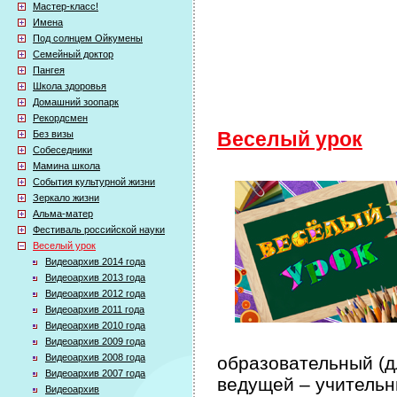
Мастер-класс!
Имена
Под солнцем Ойкумены
Семейный доктор
Пангея
Школа здоровья
Домашний зоопарк
Рекордсмен
Без визы
Веселый урок
Собеседники
Мамина школа
События культурной жизни
Зеркало жизни
Альма-матер
Фестиваль российской науки
Веселый урок
Видеоархив 2014 года
Видеоархив 2013 года
Видеоархив 2012 года
Видеоархив 2011 года
Видеоархив 2010 года
Видеоархив 2009 года
Видеоархив 2008 года
образовательный (дл
Видеоархив 2007 года
ведущей – учительн
Видеоархив