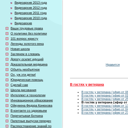
Видеоархив 2013 года
Видеоархив 2012 года
Видеоархив 2011 года
Видеоархив 2010 года
Видеоархив
Ваши трудовые права
О политике без политики
101 вопрос юристу
Легенды золотого века
Новая школа
Заглянем в словарь
Дорогу осилит идущий
Доказательная медицина
Нравится
Объять необъятное
Ох, уж эти детки!
Юридическая помощь
В гостях у ветерана
Сделай сам
Школа рисования
В гостях у ветерана (эфир от 0
Интеллект и технологии
В гостях у ветерана (эфир от 0
В гостях у ветерана (эфир от 2
Инновационное образование
В гостях у ветерана (эфир от 
Ойкумена Федора Конюхова
В гостях у ветерана (эфир от 1
В гостях у ветерана (эфир от 0
В контакте со здоровьем
В гостях у ветерана (эфир от 2
Перечитывая Боткина
Пилотные выпуски передач
Распространение знаний по