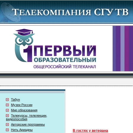
Табун
Музеи России
Мир образования
Телекурсы, телелекции,
видеопособия
Авторские программы
Нить Ариадны
В гостях у ветерана