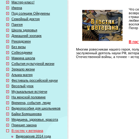
Мастер-класс!
Имена
Что с
возвр
Под солнцем Ойкумены
страш
Семейный доктор
любви
воспо
Пангея
Пегер
Школа здоровья
Домашний зоопарк
Рекордсмен
В гос
Без визы
Многим ровесникам нашего героя, полу
Собеседники
заслуженный деятель науки РФ, ветер
Отечественной войны, а точнее – исто
Мамина школа
События культурной жизни
Зеркало жизни
Альма-матер
Фестиваль российской науки
Веселый урок
Музыкальные встречи
На женской половине
Времена, события, люди
Видеопособия для школьников
Байки Бояршинова
Медицина. здоровье. красота
Принцип закона
В гостях у ветерана
Видеоархив 2014 года