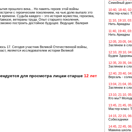
Семейный докт
тия прошлого века... Но память героев этой войны
10:40, 18:40, 02
 встречи с героическим поколением, на чью долю выпало это
Мастер-класс Т
 времени. Судьба каждого – это история мужества, героизма,
Кавказе, ветераны труда. Опыт старшего поколения,
11:10, 19:10, 03
возможно построить достойное будущее. Ведущие: Валерия
Нить Ариадны
11:40, 19:40, 03
Нить Ариадны
12:05, 20:05, 04
Заглянем в сл
ось 17. Сегодня участник Великой Отечественной войны,
аст, является исследователем истории Великой
12:10, 20:10, 04
Будем Здоровы
12:35, 20:35, 04
Заглянем в сл
12:40, 20:40, 04
мендуется для просмотра лицам старше
12 лет
Версаль - солн
13:04, 21:04, 05
Заглянем в сл
13:10, 21:10, 05
Кто мы? Молодё
13:45, 21:45, 05
Мастер-класс Т
14:15, 22:15, 06
Собеседники
14:45, 22:45, 06
Мамина школа