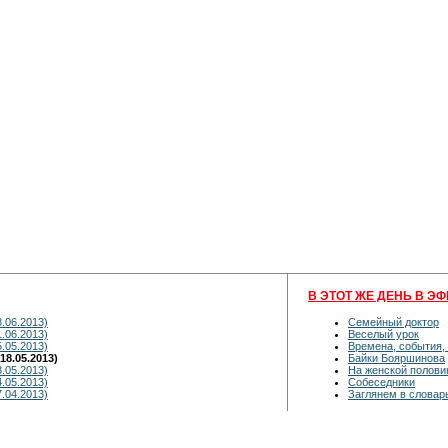
В ЭТОТ ЖЕ ДЕНЬ В ЭФ
8.06.2013)
Семейный доктор
1.06.2013)
Веселый урок
5.05.2013)
Времена, события,
18.05.2013)
Байки Бояршинова
3.05.2013)
На женской полови
4.05.2013)
Собеседники
7.04.2013)
Заглянем в словар