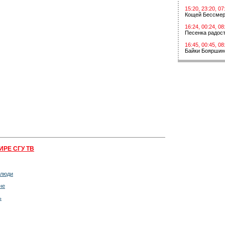
15:20, 23:20, 07
Кощей Бессме
16:24, 00:24, 08
Песенка радос
16:45, 00:45, 08
Байки Бояршин
ИРЕ СГУ ТВ
 люди
не
ь