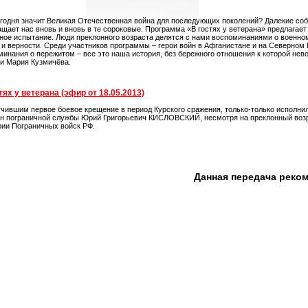
егодня значит Великая Отечественная война для последующих поколений? Далекие собы
ащает нас вновь и вновь в те сороковые. Программа «В гостях у ветерана» предлагает
ное испытание. Люди преклонного возраста делятся с нами воспоминаниями о военном
 и верности. Среди участников программы – герои войн в Афганистане и на Северном 
минания о пережитом – все это наша история, без бережного отношения к которой не
 и Мария Кузмичёва.
тях у ветерана (эфир от 18.05.2013)
чившим первое боевое крещение в период Курского сражения, только-только исполнил
ан пограничной службы Юрий Григорьевич КИСЛОВСКИЙ, несмотря на преклонный возр
рии Пограничных войск РФ.
Данная передача реко