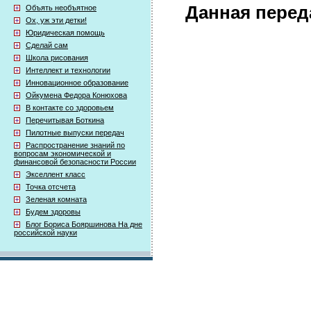
Данная перед
Объять необъятное
Ох, уж эти детки!
Юридическая помощь
Сделай сам
Школа рисования
Интеллект и технологии
Инновационное образование
Ойкумена Федора Конюхова
В контакте со здоровьем
Перечитывая Боткина
Пилотные выпуски передач
Распространение знаний по
вопросам экономической и
финансовой безопасности России
Экселлент класс
Точка отсчета
Зеленая комната
Будем здоровы
Блог Бориса Бояршинова На дне
российской науки