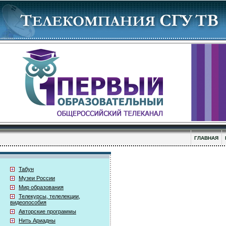
ГЛАВНАЯ
Табун
Музеи России
Мир образования
Телекурсы, телелекции,
видеопособия
Авторские программы
Нить Ариадны