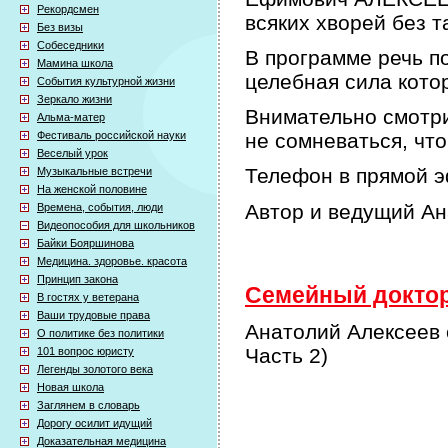
Рекордсмен
всяких хворей без т
Без визы
Собеседники
В программе речь по
Мамина школа
целебная сила кото
События культурной жизни
Зеркало жизни
Внимательно смотри
Альма-матер
Фестиваль российской науки
не сомневаться, что
Веселый урок
Телефон в прямой э
Музыкальные встречи
На женской половине
Автор и ведущий А
Времена, события, люди
Видеопособия для школьников
Байки Бояршинова
Медицина. здоровье. красота
Принцип закона
Семейный доктор 
В гостях у ветерана
Ваши трудовые права
Анатолий Алексеев 
О политике без политики
Часть 2)
101 вопрос юристу
Легенды золотого века
Новая школа
Заглянем в словарь
Дорогу осилит идущий
Доказательная медицина