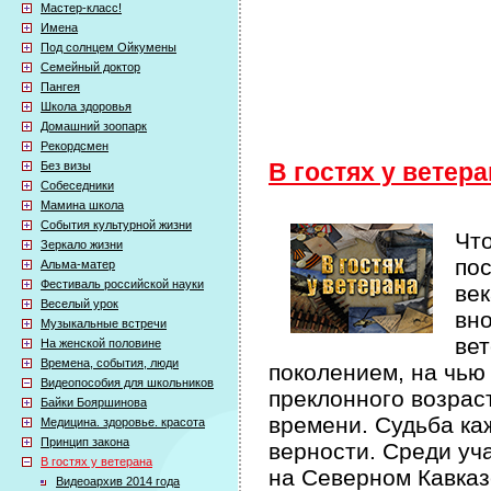
Мастер-класс!
Имена
Под солнцем Ойкумены
Семейный доктор
Пангея
Школа здоровья
Домашний зоопарк
Рекордсмен
Без визы
В гостях у ветер
Собеседники
Мамина школа
События культурной жизни
Что
Зеркало жизни
по
Альма-матер
Фестиваль российской науки
век
Веселый урок
вно
Музыкальные встречи
вет
На женской половине
Времена, события, люди
поколением, на чью
Видеопособия для школьников
преклонного возрас
Байки Бояршинова
времени. Судьба ка
Медицина. здоровье. красота
Принцип закона
верности. Среди уч
В гостях у ветерана
на Северном Кавказ
Видеоархив 2014 года