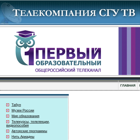
ГЛАВНАЯ
Табун
Музеи России
Мир образования
Телекурсы, телелекции,
видеопособия
Авторские программы
Нить Ариадны