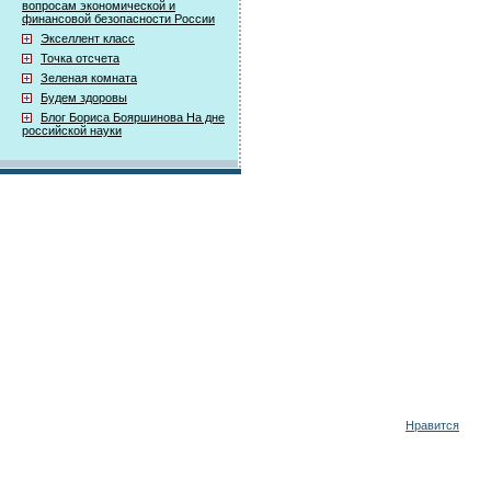
вопросам экономической и
финансовой безопасности России
Экселлент класс
Точка отсчета
Зеленая комната
Будем здоровы
Блог Бориса Бояршинова На дне
российской науки
Нравится