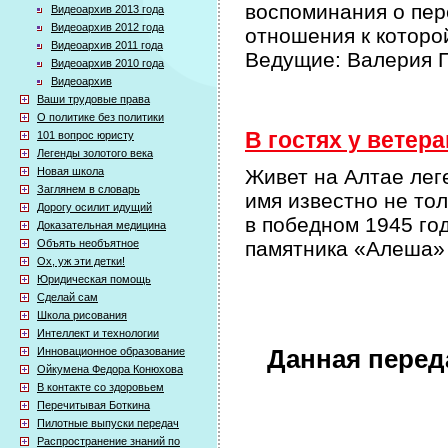
воспоминания о пер
Видеоархив 2013 года
Видеоархив 2012 года
отношения к которо
Видеоархив 2011 года
Ведущие: Валерия П
Видеоархив 2010 года
Видеоархив
Ваши трудовые права
О политике без политики
В гостях у ветера
101 вопрос юристу
Легенды золотого века
Новая школа
Живет на Алтае лег
Заглянем в словарь
имя известно не тол
Дорогу осилит идущий
в победном 1945 го
Доказательная медицина
Объять необъятное
памятника «Алеша» 
Ох, уж эти детки!
Юридическая помощь
Сделай сам
Школа рисования
Интеллект и технологии
Инновационное образование
Данная перед
Ойкумена Федора Конюхова
В контакте со здоровьем
Перечитывая Боткина
Пилотные выпуски передач
Распространение знаний по