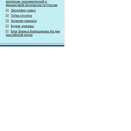
вопросам экономической и
финансовой безопасности России
Экселлент класс
Точка отсчета
Зеленая комната
Будем здоровы
Блог Бориса Бояршинова На дне
российской науки