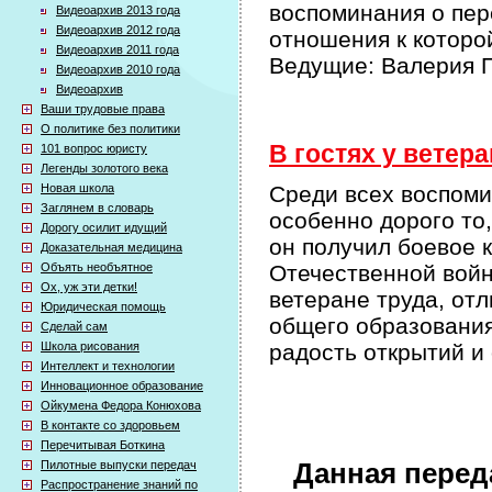
воспоминания о пер
Видеоархив 2013 года
Видеоархив 2012 года
отношения к которо
Видеоархив 2011 года
Ведущие: Валерия П
Видеоархив 2010 года
Видеоархив
Ваши трудовые права
О политике без политики
В гостях у ветера
101 вопрос юристу
Легенды золотого века
Новая школа
Среди всех воспом
Заглянем в словарь
особенно дорого то
Дорогу осилит идущий
он получил боевое 
Доказательная медицина
Объять необъятное
Отечественной войн
Ох, уж эти детки!
ветеране труда, от
Юридическая помощь
общего образования
Сделай сам
Школа рисования
радость открытий и
Интеллект и технологии
Инновационное образование
Ойкумена Федора Конюхова
В контакте со здоровьем
Перечитывая Боткина
Пилотные выпуски передач
Данная перед
Распространение знаний по