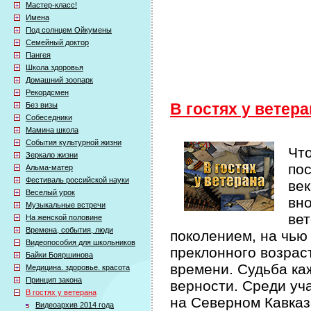
Мастер-класс!
Имена
Под солнцем Ойкумены
Семейный доктор
Пангея
Школа здоровья
Домашний зоопарк
Рекордсмен
Без визы
В гостях у ветер
Собеседники
Мамина школа
События культурной жизни
Что
Зеркало жизни
по
Альма-матер
Фестиваль российской науки
век
Веселый урок
вно
Музыкальные встречи
вет
На женской половине
Времена, события, люди
поколением, на чью
Видеопособия для школьников
преклонного возрас
Байки Бояршинова
времени. Судьба ка
Медицина. здоровье. красота
Принцип закона
верности. Среди уч
В гостях у ветерана
на Северном Кавказ
Видеоархив 2014 года