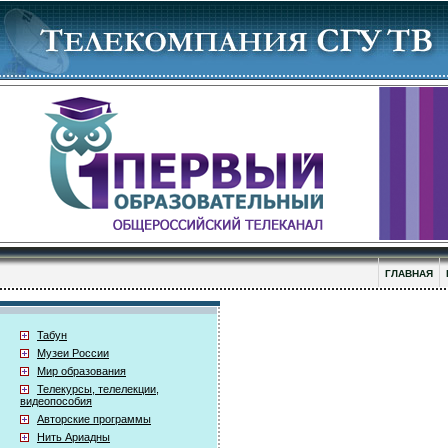
ГЛАВНАЯ
Табун
Музеи России
Мир образования
Телекурсы, телелекции,
видеопособия
Авторские программы
Нить Ариадны