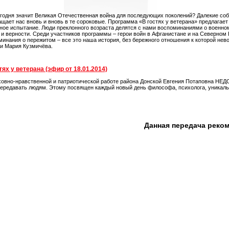
егодня значит Великая Отечественная война для последующих поколений? Далекие собы
ащает нас вновь и вновь в те сороковые. Программа «В гостях у ветерана» предлагает
ное испытание. Люди преклонного возраста делятся с нами воспоминаниями о военном
 и верности. Среди участников программы – герои войн в Афганистане и на Северном 
минания о пережитом – все это наша история, без бережного отношения к которой не
 и Мария Кузмичёва.
тях у ветерана (эфир от 18.01.2014)
ховно-нравственной и патриотической работе района Донской Евгения Потаповна НЕД
редавать людям. Этому посвящен каждый новый день философа, психолога, уникальн
Данная передача реко