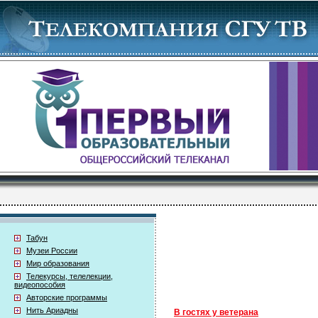
Табун
Музеи России
Мир образования
Телекурсы, телелекции,
видеопособия
Авторские программы
Нить Ариадны
В гостях у ветерана