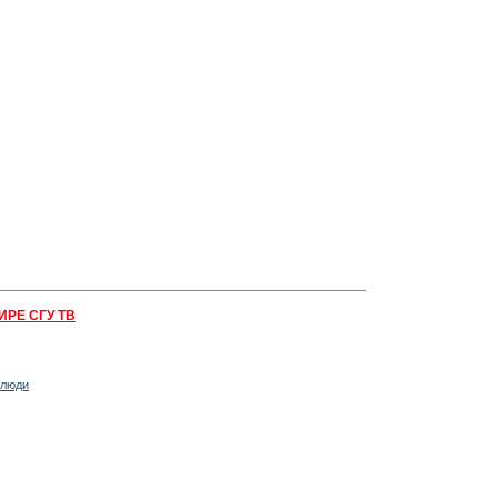
ИРЕ СГУ ТВ
 люди