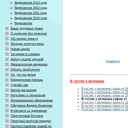
Видеоархив 2013 года
Видеоархив 2012 года
Видеоархив 2011 года
Видеоархив 2010 года
Видеоархив
Ваши трудовые права
О политике без политики
101 вопрос юристу
Легенды золотого века
Новая школа
Заглянем в словарь
Дорогу осилит идущий
Нравится
Доказательная медицина
Объять необъятное
Ох, уж эти детки!
Юридическая помощь
В гостях у ветерана
Сделай сам
В гостях у ветерана (эфир от 0
Школа рисования
В гостях у ветерана (эфир от 0
Интеллект и технологии
В гостях у ветерана (эфир от 2
В гостях у ветерана (эфир от 
Инновационное образование
В гостях у ветерана (эфир от 11
Ойкумена Федора Конюхова
В гостях у ветерана (эфир от 0
В гостях у ветерана (эфир от 2
В контакте со здоровьем
Перечитывая Боткина
Пилотные выпуски передач
Распространение знаний по