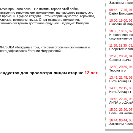
Заглянем в сл
тия прошлого века... Но память героев этой войны
09:45, 17:45, 01
 встречи с героическим поколением, на чью долю выпало это
Байки Бояршин
 времени. Судьба каждого – это история мужества, героизма,
Кавказе, ветераны труда. Опыт старшего поколения,
10:00, 18:00, 02
возможно построить достойное будущее. Ведущие: Валерия
Сказочный мар
10:55, 18:55, 02
Инновационное
социальные сет
11:30, 19:30, 03
ОРЕЗОВА убеждена в том, что свой огромный жизненный и
Сверхтехнологи
ого дефектолога Евгении Недорезовой.
12:20, 20:20, 04
Советы врача
12:50, 20:50, 04
Теория игр
мендуется для просмотра лицам старше
12 лет
13:45, 21:45, 05
Нить Ариадны
14:15, 22:15, 06
Нить Ариадны
14:45, 22:45, 06
ANNA pro Диза
15:20, 23:20, 07
Большая жизнь
16:44, 00:44, 08
Заглянем в сл