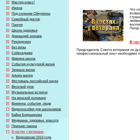
Мастер-класс!
Имена
Что с
возвр
Под солнцем Ойкумены
страш
Семейный доктор
любви
воспо
Пангея
Пегер
Школа здоровья
Домашний зоопарк
Рекордсмен
В гос
Без визы
Председатель Совета ветеранов по ду
Собеседники
профессиональный опыт необходимо пе
Мамина школа
События культурной жизни
Зеркало жизни
Альма-матер
Фестиваль российской науки
Веселый урок
Музыкальные встречи
На женской половине
Времена, события, люди
Видеопособия для школьников
Байки Бояршинова
Медицина. здоровье. красота
Принцип закона
В гостях у ветерана
Видеоархив 2014 года