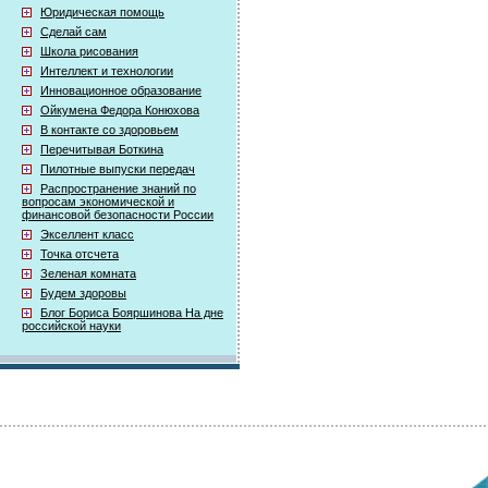
Юридическая помощь
Сделай сам
Школа рисования
Интеллект и технологии
Инновационное образование
Ойкумена Федора Конюхова
В контакте со здоровьем
Перечитывая Боткина
Пилотные выпуски передач
Распространение знаний по
вопросам экономической и
финансовой безопасности России
Экселлент класс
Точка отсчета
Зеленая комната
Будем здоровы
Блог Бориса Бояршинова На дне
российской науки