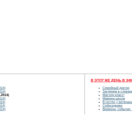
В ЭТОТ ЖЕ ДЕНЬ В ЭФ
014)
Семейный доктор
014)
Заглянем в словар
.2014)
Мастер-класс!
014)
Мамина школа
014)
В гостях у ветеран
014)
Собеседники
014)
Времена, события,