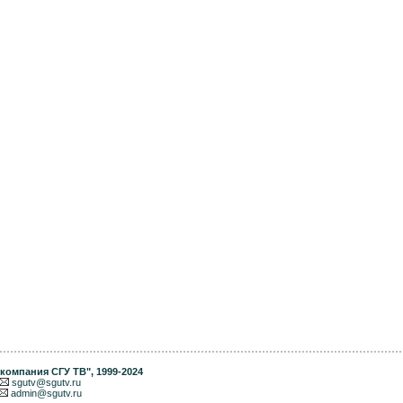
компания СГУ ТВ"
, 1999-2024
sgutv@sgutv.ru
admin@sgutv.ru