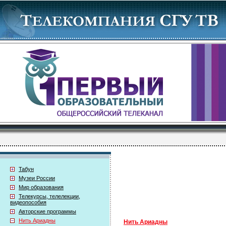
Табун
Музеи России
Мир образования
Телекурсы, телелекции,
видеопособия
Авторские программы
Нить Ариадны
Нить Ариадны