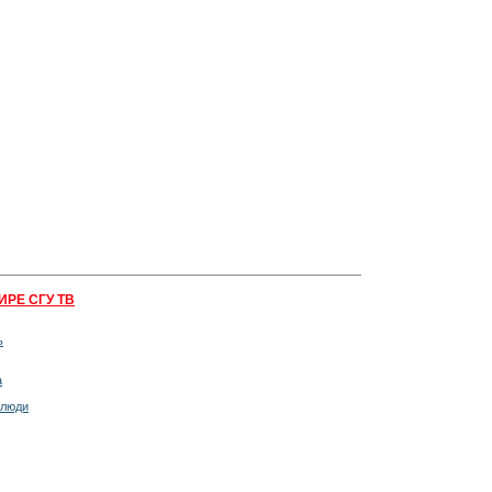
ИРЕ СГУ ТВ
ь
а
 люди