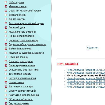
Собеседники
Мамина школа
События культурной жизни
Зеркало жизни
Альма-матер
Фестиваль российской науки
Веселый урок
Музыкальные встречи
На женской половине
Времена, события, люди
Видеопособия для школьников
Нравится
Байки Бояршинова
Медицина. здоровье. красота
Принцип закона
В гостях у ветерана
Нить Ариадны
Ваши трудовые права
О политике без политики
Нить Ариадны (эфир от 25.01.2
Нить Ариадны (эфир от 25.01.2
101 вопрос юристу
Нить Ариадны (эфир от 18.01
Легенды золотого века
Нить Ариадны (эфир от 18.01.2
Нить Ариадны (эфир от 11.01.2
Новая школа
Нить Ариадны (эфир от 11.01.2
Заглянем в словарь
Нить Ариадны (эфир от 04.01.2
Дорогу осилит идущий
Доказательная медицина
Объять необъятное
Ох, уж эти детки!