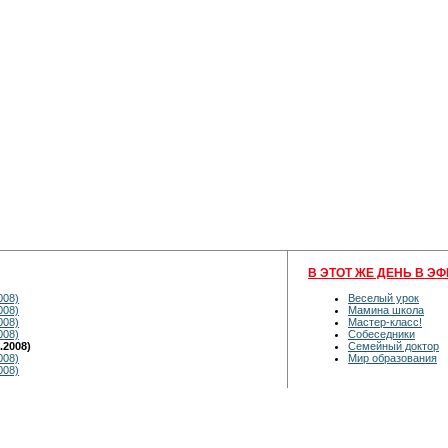
В ЭТОТ ЖЕ ДЕНЬ В ЭФ
008)
Веселый урок
008)
Мамина школа
008)
Мастер-класс!
008)
Собеседники
.2008)
Семейный доктор
008)
Мир образования
008)