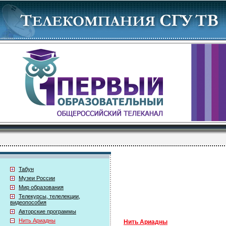
Табун
Музеи России
Мир образования
Телекурсы, телелекции,
видеопособия
Авторские программы
Нить Ариадны
Нить Ариадны