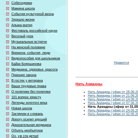
Собеседники
Мамина школа
События культурной жизни
Зеркало жизни
Альма-матер
Фестиваль российской науки
Веселый урок
Музыкальные встречи
На женской половине
Времена, события, люди
Видеопособия для школьников
Нравится
Байки Бояршинова
Медицина. здоровье. красота
Принцип закона
В гостях у ветерана
Нить Ариадны
Ваши трудовые права
О политике без политики
Нить Ариадны (эфир от 28.06.2
Нить Ариадны (эфир от 21.06.2
101 вопрос юристу
Нить Ариадны (эфир от 14.06.2
Легенды золотого века
Нить Ариадны (эфир от 07.06.2
Нить Ариадны (эфир от 31.05
Новая школа
Нить Ариадны (эфир от 24.05.2
Заглянем в словарь
Нить Ариадны (эфир от 02.05.2
Дорогу осилит идущий
Доказательная медицина
Объять необъятное
Ох, уж эти детки!