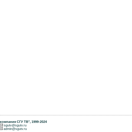
компания СГУ ТВ"
, 1999-2024
sgutv@sgutv.ru
admin@sgutv.ru