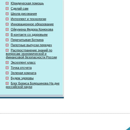
Юридическая помощь
Сделай сам
Школа рисования
Интеллект и технологии
Инновационное образование
Ойкумена Федора Конюхова
В контакте со здоровьем
Перечитывая Боткина
Пилотные выпуски передач
Распространение знаний по
вопросам экономической и
финансовой безопасности России
Экселлент класс
Точка отсчета
Зеленая комната
Будем здоровы
Блог Бориса Бояршинова На дне
российской науки