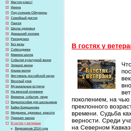
Мастер-класс!
Имена
Под солнцем Ойкумены
Семейный доктор
Пангея
Школа здоровья
Домашний зоопарк
Рекордсмен
Без визы
В гостях у ветер
Собеседники
Мамина школа
События культурной жизни
Что
Зеркало жизни
по
Альма-матер
Фестиваль российской науки
век
Веселый урок
вно
Музыкальные встречи
вет
На женской половине
Времена, события, люди
поколением, на чью
Видеопособия для школьников
преклонного возрас
Байки Бояршинова
времени. Судьба ка
Медицина. здоровье. красота
Принцип закона
верности. Среди уч
В гостях у ветерана
на Северном Кавказ
Видеоархив 2014 года