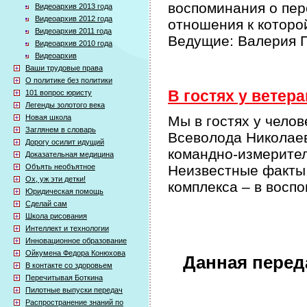
воспоминания о пер
Видеоархив 2013 года
Видеоархив 2012 года
отношения к которо
Видеоархив 2011 года
Ведущие: Валерия П
Видеоархив 2010 года
Видеоархив
Ваши трудовые права
О политике без политики
В гостях у ветера
101 вопрос юристу
Легенды золотого века
Новая школа
Мы в гостях у челов
Заглянем в словарь
Всеволода Николаев
Дорогу осилит идущий
командно-измерител
Доказательная медицина
Объять необъятное
Неизвестные факты 
Ох, уж эти детки!
комплекса – в восп
Юридическая помощь
Сделай сам
Школа рисования
Интеллект и технологии
Инновационное образование
Ойкумена Федора Конюхова
Данная перед
В контакте со здоровьем
Перечитывая Боткина
Пилотные выпуски передач
Распространение знаний по