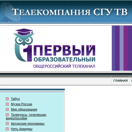
ГЛАВНАЯ
Табун
Музеи России
Мир образования
Телекурсы, телелекции,
видеопособия
Авторские программы
Нить Ариадны