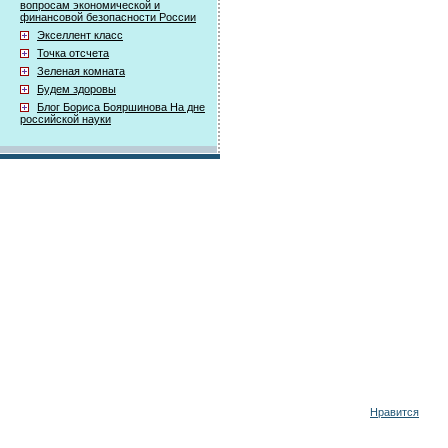
вопросам экономической и
финансовой безопасности России
Экселлент класс
Точка отсчета
Зеленая комната
Будем здоровы
Блог Бориса Бояршинова На дне
российской науки
Нравится