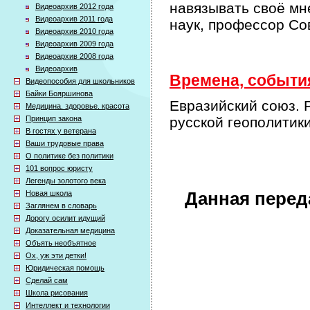
навязывать своё мн
Видеоархив 2012 года
Видеоархив 2011 года
наук, профессор Со
Видеоархив 2010 года
Видеоархив 2009 года
Видеоархив 2008 года
Видеоархив
Времена, события
Видеопособия для школьников
Байки Бояршинова
Евразийский союз. 
Медицина. здоровье. красота
Принцип закона
русской геополитик
В гостях у ветерана
Ваши трудовые права
О политике без политики
101 вопрос юристу
Легенды золотого века
Новая школа
Данная перед
Заглянем в словарь
Дорогу осилит идущий
Доказательная медицина
Объять необъятное
Ох, уж эти детки!
Юридическая помощь
Сделай сам
Школа рисования
Интеллект и технологии