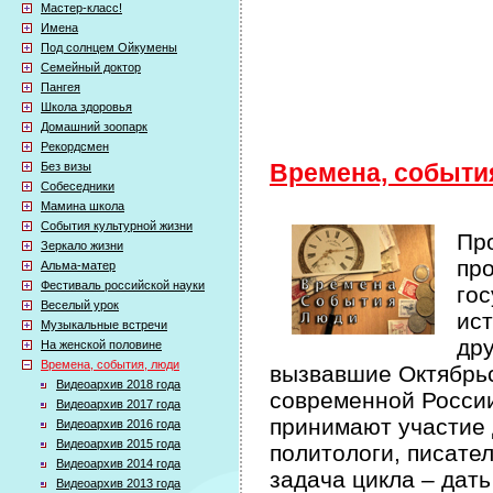
Мастер-класс!
Имена
Под солнцем Ойкумены
Семейный доктор
Пангея
Школа здоровья
Домашний зоопарк
Рекордсмен
Без визы
Времена, событи
Собеседники
Мамина школа
События культурной жизни
Про
Зеркало жизни
про
Альма-матер
Фестиваль российской науки
гос
Веселый урок
ист
Музыкальные встречи
др
На женской половине
Времена, события, люди
вызвавшие Октябрьс
Видеоархив 2018 года
современной России 
Видеоархив 2017 года
принимают участие 
Видеоархив 2016 года
Видеоархив 2015 года
политологи, писате
Видеоархив 2014 года
задача цикла – дат
Видеоархив 2013 года