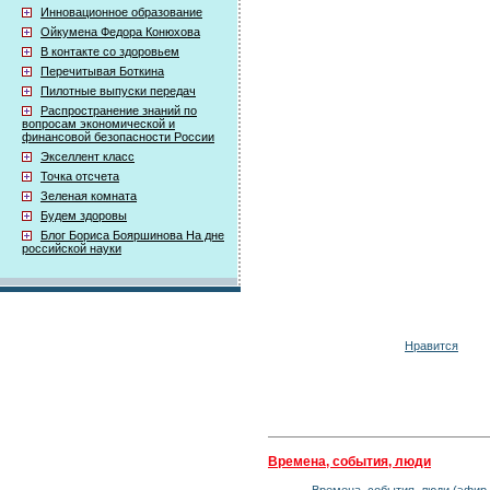
Инновационное образование
Ойкумена Федора Конюхова
В контакте со здоровьем
Перечитывая Боткина
Пилотные выпуски передач
Распространение знаний по
вопросам экономической и
финансовой безопасности России
Экселлент класс
Точка отсчета
Зеленая комната
Будем здоровы
Блог Бориса Бояршинова На дне
российской науки
Нравится
Времена, события, люди
Времена, события, люди (эфир 