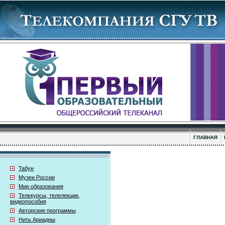
ГЛАВНАЯ
Табун
Музеи России
Мир образования
Телекурсы, телелекции,
видеопособия
Авторские программы
Нить Ариадны