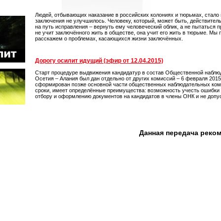
Людей, отбывающих наказание в российских колониях и тюрьмах, стало
заключения не улучшилось. Человеку, который, может быть, действитель
на путь исправления – вернуть ему человеческий облик, а не пытаться 
не учит заключённого жить в обществе, она учит его жить в тюрьме. Мы
расскажем о проблемах, касающихся жизни заключённых.
Дорогу осилит идущий (эфир от 12.04.2015)
Старт процедуре выдвижения кандидатур в состав Общественной наблюд
Осетия – Алания был дан отдельно от других комиссий – 6 февраля 2015
сформирован позже основной части общественных наблюдательных ком
сроки, имеет определённые преимущества: возможность учесть ошибки 
отбору и оформлению документов на кандидатов в члены ОНК и не допуст
Данная передача реко