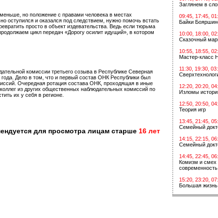
Заглянем в сл
 меньше, но положение с правами человека в местах
09:45, 17:45, 01
но оступился и оказался под следствием, нужно помочь встать
Байки Бояршин
превратить просто в объект издевательства. Ведь если тюрьма
 продолжаем цикл передач «Дорогу осилит идущий», в котором
10:00, 18:00, 02
Сказочный мар
10:55, 18:55, 02
Мастер-класс 
11:30, 19:30, 03
ательной комиссии третьего созыва в Республике Северная
Сверхтехнологи
 года. Дело в том, что и первый состав ОНК Республики был
иссий. Очередная ротация состава ОНК, проходящая в иные
12:20, 20:20, 04
коллег из других общественных наблюдательных комиссий по
Изломы истори
ить их у себя в регионе.
12:50, 20:50, 04
Теория игр
13:45, 21:45, 05
Семейный докт
мендуется для просмотра лицам старше
16 лет
14:15, 22:15, 06
Семейный докт
14:45, 22:45, 06
Комизм и смех 
современность
15:20, 23:20, 07
Большая жизнь