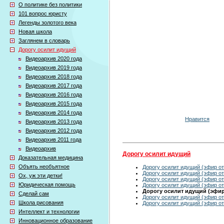
О политике без политики
101 вопрос юристу
Легенды золотого века
Новая школа
Заглянем в словарь
Дорогу осилит идущий
Видеоархив 2020 года
Видеоархив 2019 года
Видеоархив 2018 года
Видеоархив 2017 года
Видеоархив 2016 года
Видеоархив 2015 года
Видеоархив 2014 года
Нравится
Видеоархив 2013 года
Видеоархив 2012 года
Видеоархив 2011 года
Видеоархив
Дорогу осилит идущий
Доказательная медицина
Объять необъятное
Дорогу осилит идущий (эфир от
Дорогу осилит идущий (эфир от
Ох, уж эти детки!
Дорогу осилит идущий (эфир от
Юридическая помощь
Дорогу осилит идущий (эфир от
Дорогу осилит идущий (эфир 
Сделай сам
Дорогу осилит идущий (эфир от
Школа рисования
Дорогу осилит идущий (эфир от
Интеллект и технологии
Инновационное образование