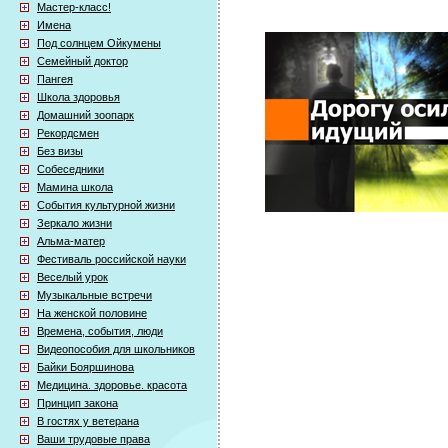
Мастер-класс!
Имена
Под солнцем Ойкумены
Семейный доктор
Пангея
Школа здоровья
Домашний зоопарк
Рекордсмен
Без визы
Собеседники
Мамина школа
События культурной жизни
Зеркало жизни
Альма-матер
Фестиваль российской науки
Веселый урок
Музыкальные встречи
На женской половине
Времена, события, люди
Видеопособия для школьников
Байки Бояршинова
Медицина. здоровье. красота
Принцип закона
В гостях у ветерана
Ваши трудовые права