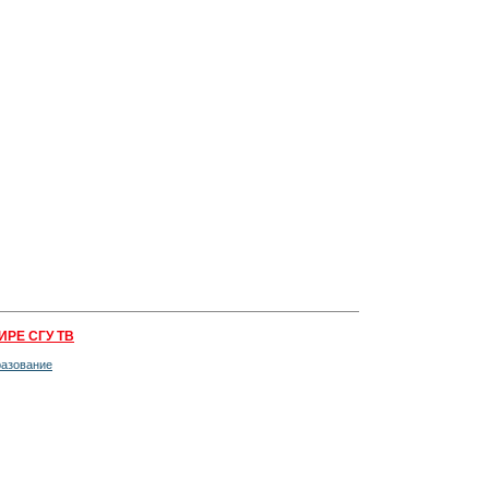
ИРЕ СГУ ТВ
разование