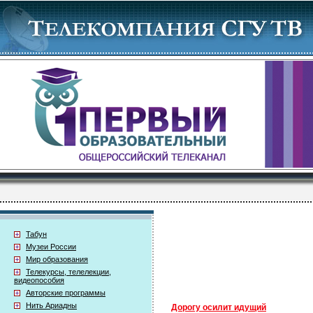
Табун
Музеи России
Мир образования
Телекурсы, телелекции,
видеопособия
Авторские программы
Нить Ариадны
Дорогу осилит идущий