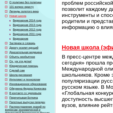
проблем российской
О политике без политики
101 вопрос юристу
позволит каждому д
Легенды золотого века
инструменты и спос
Новая школа
родители и предста
Видеоархив 2014 года
Видеоархив 2013 года
информацию о влиян
Видеоархив 2012 года
Видеоархив 2011 года
Видеоархив
Заглянем в словарь
Новая школа (эфи
Дорогу осилит идущий
Доказательная медицина
В пресс-центре меж
Объять необъятное
Ох, уж эти детки!
сегодня» прошла пр
Юридическая помощь
Международной оли
Сделай сам
школьников. Кроме 
Школа рисования
Интеллект и технологии
популяризации русс
Инновационное образование
русском языке. В М
Ойкумена Федора Конюхова
«Глобальная конкур
В контакте со здоровьем
Перечитывая Боткина
доступность высшег
Пилотные выпуски передач
вузов, влияние рейт
Распространение знаний по
вопросам экономической и
финансовой безопасности России