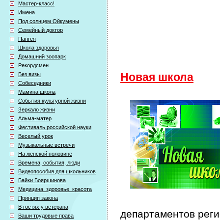
Мастер-класс!
Имена
Под солнцем Ойкумены
Семейный доктор
Пангея
Школа здоровья
Домашний зоопарк
Рекордсмен
Без визы
Новая школа
Собеседники
Мамина школа
События культурной жизни
Зеркало жизни
Альма-матер
Фестиваль российской науки
Веселый урок
Музыкальные встречи
На женской половине
Времена, события, люди
Видеопособия для школьников
Байки Бояршинова
Медицина. здоровье. красота
Принцип закона
В гостях у ветерана
департаментов рег
Ваши трудовые права