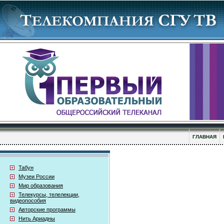
ГЛАВНАЯ
Табун
Музеи России
Мир образования
Телекурсы, телелекции,
видеопособия
Авторские программы
Нить Ариадны