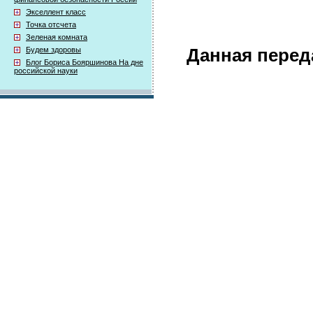
Экселлент класс
Точка отсчета
Зеленая комната
Будем здоровы
Данная перед
Блог Бориса Бояршинова На дне
российской науки