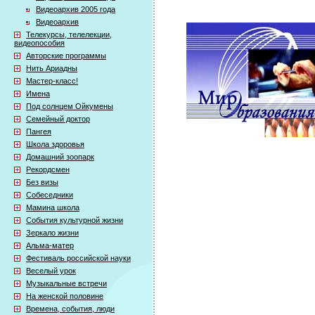
Видеоархив 2005 года
Видеоархив
Телекурсы, телелекции,
видеопособия
Авторские программы
Нить Ариадны
Мастер-класс!
Имена
Под солнцем Ойкумены
Семейный доктор
Пангея
Школа здоровья
Домашний зоопарк
Рекордсмен
Без визы
Собеседники
Мамина школа
События культурной жизни
Зеркало жизни
Альма-матер
Фестиваль российской науки
Веселый урок
Музыкальные встречи
На женской половине
Времена, события, люди