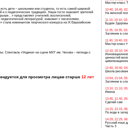
Мастер-класс Т
 есть дети – школьники или студенты, то есть самой широкой
10:40, 18:40, 02
 и о педагогических традициях. Наши гости знакомят зрителей
На женской по
ерьере…» представляет учителей, воспитателей,
 педагогической литературой, знакомит с писателями,
11:10, 19:10, 03
 стала номинантом творческого конкурса на IХ Евразийском
Будем Здоровы
11:35, 19:35, 03
Заглянем в сл
11:40, 19:40, 03
Мастер-класс 
12:10, 20:10, 04
ы. Спектакль «Ундина» на сцене МХТ им. Чехова – легенда о
Инновационное
ценностей мол
цивилизационн
12:40, 20:40, 04
Школа рисован
мендуется для просмотра лицам старше
12 лет
13:04, 21:04, 05
Заглянем в сл
13:10, 21:10, 05
Имена
13:45, 21:45, 05
Сделай сам
14:15, 22:15, 06
По воде в зат
14:29, 22:29, 06
Русский язык д
Часть 3