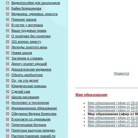
Видеопособия для школьников
Байки Бояршинова
Медицина. здоровье. красота
Принцип закона
В гостях у ветерана
Ваши трудовые права
О политике без политики
101 вопрос юристу
Легенды золотого века
Новая школа
Заглянем в словарь
Дорогу осилит идущий
Доказательная медицина
Нравится
Объять необъятное
Ох, уж эти детки!
Юридическая помощь
Сделай сам
Мир образования
Школа рисования
Интеллект и технологии
Мир образования (эфир от 29.0
Мир образования (эфир от 22.0
Инновационное образование
Мир образования (эфир от 15.0
Ойкумена Федора Конюхова
Мир образования (эфир от 08
Мир образования (эфир от 01.0
В контакте со здоровьем
Мир образования (эфир от 25.0
Перечитывая Боткина
Мир образования (эфир от 18.0
Пилотные выпуски передач
Распространение знаний по