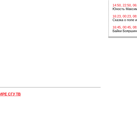
14:50, 22:50, 06
Юность Макси
16:23, 00:23, 08
Сказка о попе 
16:45, 00:45, 08
Байки Бояршин
ИРЕ СГУ ТВ