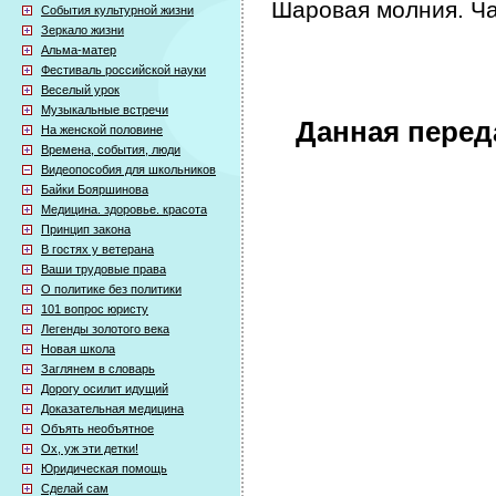
Шаровая молния. Ча
События культурной жизни
Зеркало жизни
Альма-матер
Фестиваль российской науки
Веселый урок
Музыкальные встречи
Данная перед
На женской половине
Времена, события, люди
Видеопособия для школьников
Байки Бояршинова
Медицина. здоровье. красота
Принцип закона
В гостях у ветерана
Ваши трудовые права
О политике без политики
101 вопрос юристу
Легенды золотого века
Новая школа
Заглянем в словарь
Дорогу осилит идущий
Доказательная медицина
Объять необъятное
Ох, уж эти детки!
Юридическая помощь
Сделай сам