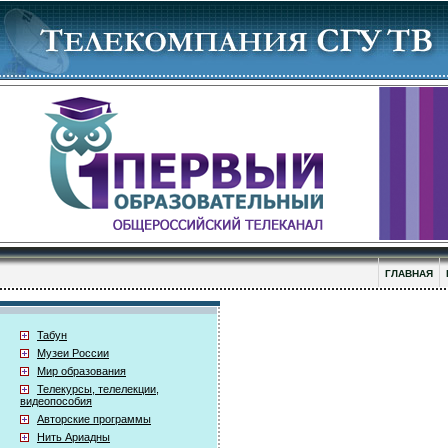
ГЛАВНАЯ
Табун
Музеи России
Мир образования
Телекурсы, телелекции,
видеопособия
Авторские программы
Нить Ариадны