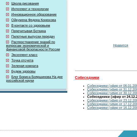
Школа рисования
Интеллект и технологии
Инновационное образование
Ойкумена Федора Конюхова
В контакте со здоровьем
Перечитывая Боткина
Пилотные выпуски передач
Распространение знаний по
Нравится
вопросам экономической и
финансовой безопасности России
Экселлент класс
Точка отсчета
Зеленая комната
Будем здоровы
Блог Бориса Бояршинова На дне
Собеседники
российской науки
Собеседники (эфир от 06.01.20
Собеседники (эфир от 31.12.20
Собеседники (эфир от 30.12.20
Собеседники (эфир от 24.12.
Собеседники (эфир от 23.12.20
Собеседники (эфир от 17.12.20
Собеседники (эфир от 16.12.20