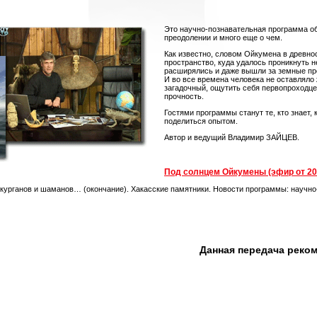
Это научно-познавательная программа об
преодолении и много еще о чем.
Как известно, словом Ойкумена в древно
пространство, куда удалось проникнуть 
расширялись и даже вышли за земные пре
И во все времена человека не оставляло
загадочный, ощутить себя первопроходце
прочность.
Гостями программы станут те, кто знает, к
поделиться опытом.
Автор и ведущий Владимир ЗАЙЦЕВ.
Под солнцем Ойкумены (эфир от 20.
и курганов и шаманов… (окончание). Хакасские памятники. Новости программы: научн
Данная передача реко