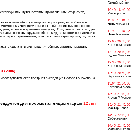
Семейный докт
10:40, 18:40, 02
 экспедициях, путешествиях, приключениях, открытиях,
Мастер-класс Т
11:10, 19:10, 03
сти называли обжитую людьми территорию, то глобальное
Нить Ариадны
неугомонному человеку. Границы этой территории постоянно
делы, но во все времена солнце над Ойкуменой светило одно.
11:40, 19:40, 03
 желание познать окружающий его мир, во многом неведомый и
Нить Ариадны
м и первооткрывателем, испытать свой характер и мускулы на
12:05, 20:05, 04
Заглянем в сл
ак это сделать, и они придут, чтобы рассказать, показать,
12:10, 20:10, 04
Будем Здоровы
12:35, 20:35, 04
Заглянем в сл
03.2006)
12:40, 20:40, 04
Версаль - солн
о-исследовательская полярная экспедиция Федора Конюхова на
13:04, 21:04, 05
Заглянем в сл
13:10, 21:10, 05
Кто мы? Молодё
мендуется для просмотра лицам старше
12 лет
13:45, 21:45, 05
Мастер-класс Т
14:15, 22:15, 06
Собеседники
14:45, 22:45, 06
Мамина школа