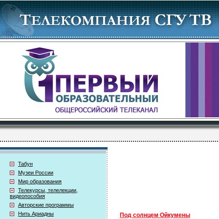
Табун
Музеи России
Мир образования
Телекурсы, телелекции,
видеопособия
Авторские программы
Нить Ариадны
Под солнцем Ойкумены