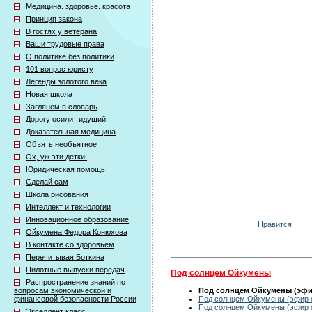
Медицина. здоровье. красота
Принцип закона
В гостях у ветерана
Ваши трудовые права
О политике без политики
101 вопрос юристу
Легенды золотого века
Новая школа
Заглянем в словарь
Дорогу осилит идущий
Доказательная медицина
Объять необъятное
Ох, уж эти детки!
Юридическая помощь
Сделай сам
Школа рисования
Интеллект и технологии
Инновационное образование
Нравится
Ойкумена Федора Конюхова
В контакте со здоровьем
Перечитывая Боткина
Пилотные выпуски передач
Под солнцем Ойкумены
Распространение знаний по
вопросам экономической и
Под солнцем Ойкумены (эфир 
финансовой безопасности России
Под солнцем Ойкумены (эфир о
Под солнцем Ойкумены (эфир о
Экселлент класс