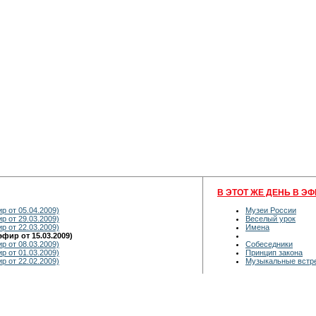
В ЭТОТ ЖЕ ДЕНЬ В ЭФ
р от 05.04.2009)
Музеи России
р от 29.03.2009)
Веселый урок
р от 22.03.2009)
Имена
фир от 15.03.2009)
р от 08.03.2009)
Собеседники
р от 01.03.2009)
Принцип закона
р от 22.02.2009)
Музыкальные встр