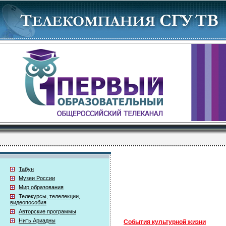
Табун
Музеи России
Мир образования
Телекурсы, телелекции,
видеопособия
Авторские программы
Нить Ариадны
События культурной жизни