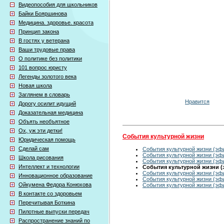
Видеопособия для школьников
Байки Бояршинова
Медицина. здоровье. красота
Принцип закона
В гостях у ветерана
Ваши трудовые права
О политике без политики
101 вопрос юристу
Легенды золотого века
Новая школа
Заглянем в словарь
Нравится
Дорогу осилит идущий
Доказательная медицина
Объять необъятное
Ох, уж эти детки!
События культурной жизни
Юридическая помощь
Сделай сам
События культурной жизни (эфи
События культурной жизни (эфи
Школа рисования
События культурной жизни (эфи
Интеллект и технологии
События культурной жизни (э
События культурной жизни (эфи
Инновационное образование
События культурной жизни (эфи
Ойкумена Федора Конюхова
События культурной жизни (эфи
В контакте со здоровьем
Перечитывая Боткина
Пилотные выпуски передач
Распространение знаний по