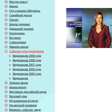
Мастер-класс!
Имена
Под солнцем Ойкумены
Семейный доктор
Пангея
Школа здоровья
Домашний зоопарк
Рекордсмен
Без визы
Собеседники
Мамина школа
События культурной жизни
Видеоархив 2009 года
Видеоархив 2008 года
Видеоархив 2007 года
Видеоархив 2006 года
Видеоархив 2005 года
Видеоархив
Зеркало жизни
Альма-матер
Фестиваль российской науки
Веселый урок
Музыкальные встречи
На женской половине
Времена, события, люди