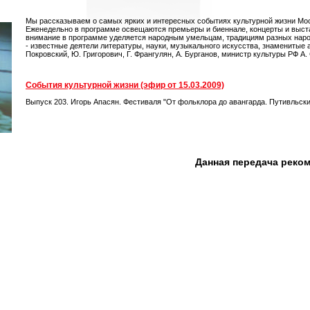
Мы рассказываем о самых ярких и интересных событиях культурной жизни Мос
Еженедельно в программе освещаются премьеры и биеннале, концерты и выста
внимание в программе уделяется народным умельцам, традициям разных нар
- известные деятели литературы, науки, музыкального искусства, знаменитые ак
Покровский, Ю. Григорович, Г. Франгулян, А. Бурганов, министр культуры РФ А.
События культурной жизни (эфир от 15.03.2009)
Выпуск 203. Игорь Апасян. Фестиваля "От фольклора до авангарда. Путивльский
Данная передача реко