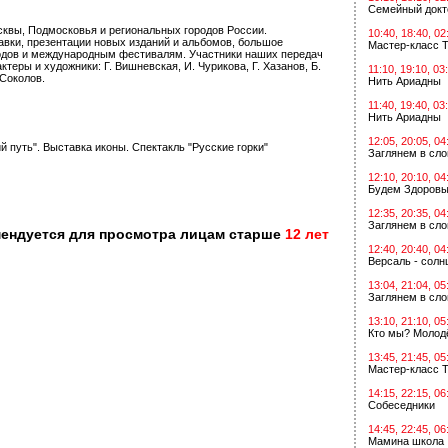
Семейный докт
квы, Подмосковья и региональных городов России.
10:40, 18:40, 02
вки, презентации новых изданий и альбомов, большое
Мастер-класс Т
одов и международным фестивалям. Участники наших передач
теры и художники: Г. Вишневская, И. Чурикова, Г. Хазанов, Б.
11:10, 19:10, 03
 Соколов.
Нить Ариадны
11:40, 19:40, 03
Нить Ариадны
12:05, 20:05, 04
 путь". Выставка иконы. Спектакль "Русские горки"
Заглянем в сл
12:10, 20:10, 04
Будем Здоровы
12:35, 20:35, 04
Заглянем в сл
мендуется для просмотра лицам старше
12 лет
12:40, 20:40, 04
Версаль - солн
13:04, 21:04, 05
Заглянем в сл
13:10, 21:10, 05
Кто мы? Молодё
13:45, 21:45, 05
Мастер-класс Т
14:15, 22:15, 06
Собеседники
14:45, 22:45, 06
Мамина школа