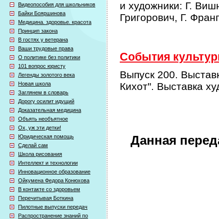
и художники: Г. Виш
Видеопособия для школьников
Байки Бояршинова
Григорович, Г. Фран
Медицина. здоровье. красота
Принцип закона
В гостях у ветерана
Ваши трудовые права
События культурн
О политике без политики
101 вопрос юристу
Выпуск 200. Выставк
Легенды золотого века
Новая школа
Кихот". Выставка х
Заглянем в словарь
Дорогу осилит идущий
Доказательная медицина
Объять необъятное
Ох, уж эти детки!
Юридическая помощь
Данная перед
Сделай сам
Школа рисования
Интеллект и технологии
Инновационное образование
Ойкумена Федора Конюхова
В контакте со здоровьем
Перечитывая Боткина
Пилотные выпуски передач
Распространение знаний по