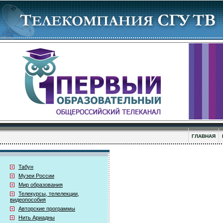
ГЛАВНАЯ
Табун
Музеи России
Мир образования
Телекурсы, телелекции,
видеопособия
Авторские программы
Нить Ариадны