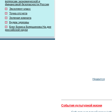
вопросам экономической и
финансовой безопасности России
Экселлент класс
Точка отсчета
Зеленая комната
Будем здоровы
Блог Бориса Бояршинова На дне
российской науки
Нравится
События культурной жизни
События культурной жизни (эфи