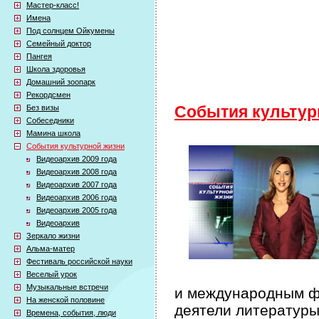
Мастер-класс!
Имена
Под солнцем Ойкумены
Семейный доктор
Пангея
Школа здоровья
Домашний зоопарк
Рекордсмен
Без визы
События культур
Собеседники
Мамина школа
События культурной жизни
Видеоархив 2009 года
Видеоархив 2008 года
Видеоархив 2007 года
Видеоархив 2006 года
Видеоархив 2005 года
Видеоархив
Зеркало жизни
Альма-матер
Фестиваль российской науки
Веселый урок
Музыкальные встречи
и международным фе
На женской половине
деятели литературы
Времена, события, люди