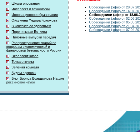
Школа рисования
Собеседники (эфир от 28.07.20
Интеллект и технологии
Собеседники (эфир от 14.07.20
Собеседники (эфир от 18.06.
Инновационное образование
Собеседники (эфир от 02.06.20
Ойкумена Федора Конюхова
Собеседники (эфир от 05.05.20
Собеседники (эфир от 21.04.20
В контакте со здоровьем
Собеседники (эфир от 07.04.20
Перечитывая Боткина
Пилотные выпуски передач
Распространение знаний по
вопросам экономической и
финансовой безопасности России
Экселлент класс
Точка отсчета
Зеленая комната
Будем здоровы
Блог Бориса Бояршинова На дне
российской науки