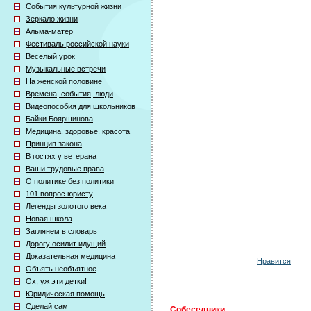
События культурной жизни
Зеркало жизни
Альма-матер
Фестиваль российской науки
Веселый урок
Музыкальные встречи
На женской половине
Времена, события, люди
Видеопособия для школьников
Байки Бояршинова
Медицина. здоровье. красота
Принцип закона
В гостях у ветерана
Ваши трудовые права
О политике без политики
101 вопрос юристу
Легенды золотого века
Новая школа
Заглянем в словарь
Дорогу осилит идущий
Доказательная медицина
Нравится
Объять необъятное
Ох, уж эти детки!
Юридическая помощь
Сделай сам
Собеседники