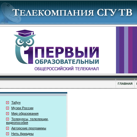
ГЛАВНАЯ
Табун
Музеи России
Мир образования
Телекурсы, телелекции,
видеопособия
Авторские программы
Нить Ариадны