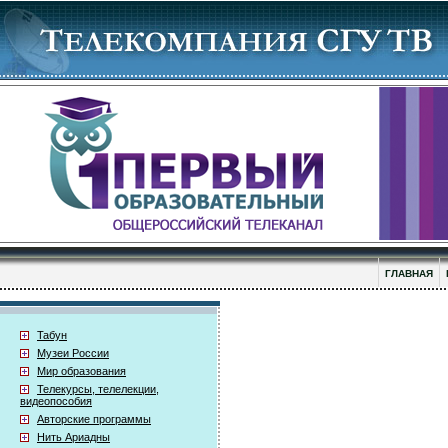
ГЛАВНАЯ
Табун
Музеи России
Мир образования
Телекурсы, телелекции,
видеопособия
Авторские программы
Нить Ариадны