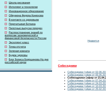
Школа рисования
Интеллект и технологии
Инновационное образование
Ойкумена Федора Конюхова
В контакте со здоровьем
Перечитывая Боткина
Пилотные выпуски передач
Распространение знаний по
вопросам экономической и
финансовой безопасности России
Нравится
Экселлент класс
Точка отсчета
Зеленая комната
Будем здоровы
Блог Бориса Бояршинова На дне
российской науки
Собеседники
Собеседники (эфир от 02.06.20
Собеседники (эфир от 05.05.20
Собеседники (эфир от 21.04.
Собеседники (эфир от 07.04.20
Собеседники (эфир от 24.03.20
Собеседники (эфир от 10.03.20
Собеседники (эфир от 25.02.20