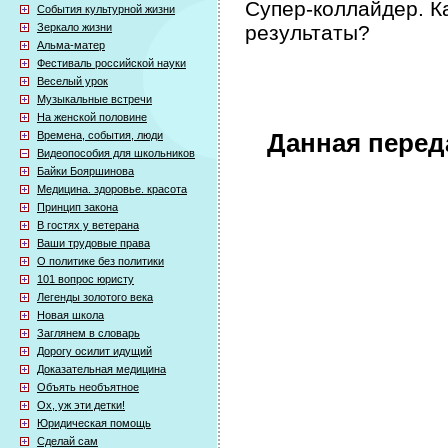
Супер-коллайдер. К
События культурной жизни
Зеркало жизни
результаты?
Альма-матер
Фестиваль российской науки
Веселый урок
Музыкальные встречи
На женской половине
Времена, события, люди
Данная перед
Видеопособия для школьников
Байки Бояршинова
Медицина. здоровье. красота
Принцип закона
В гостях у ветерана
Ваши трудовые права
О политике без политики
101 вопрос юристу
Легенды золотого века
Новая школа
Заглянем в словарь
Дорогу осилит идущий
Доказательная медицина
Объять необъятное
Ох, уж эти детки!
Юридическая помощь
Сделай сам