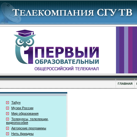
ГЛАВНАЯ
Табун
Музеи России
Мир образования
Телекурсы, телелекции,
видеопособия
Авторские программы
Нить Ариадны