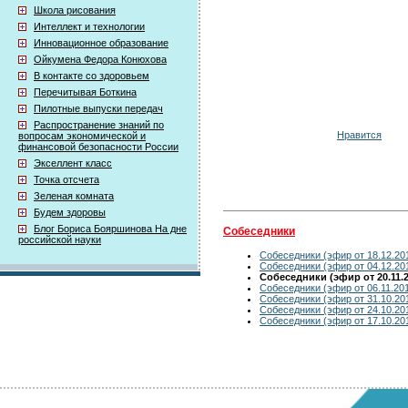
Школа рисования
Интеллект и технологии
Инновационное образование
Ойкумена Федора Конюхова
В контакте со здоровьем
Перечитывая Боткина
Пилотные выпуски передач
Распространение знаний по
Нравится
вопросам экономической и
финансовой безопасности России
Экселлент класс
Точка отсчета
Зеленая комната
Будем здоровы
Блог Бориса Бояршинова На дне
Собеседники
российской науки
Собеседники (эфир от 18.12.20
Собеседники (эфир от 04.12.20
Собеседники (эфир от 20.11.2
Собеседники (эфир от 06.11.20
Собеседники (эфир от 31.10.20
Собеседники (эфир от 24.10.20
Собеседники (эфир от 17.10.20