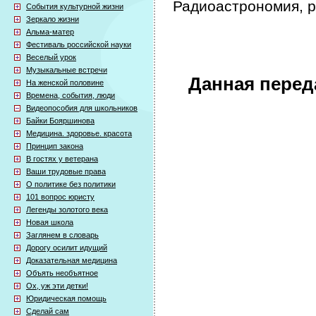
Радиоастрономия, 
События культурной жизни
Зеркало жизни
Альма-матер
Фестиваль российской науки
Веселый урок
Музыкальные встречи
Данная перед
На женской половине
Времена, события, люди
Видеопособия для школьников
Байки Бояршинова
Медицина. здоровье. красота
Принцип закона
В гостях у ветерана
Ваши трудовые права
О политике без политики
101 вопрос юристу
Легенды золотого века
Новая школа
Заглянем в словарь
Дорогу осилит идущий
Доказательная медицина
Объять необъятное
Ох, уж эти детки!
Юридическая помощь
Сделай сам