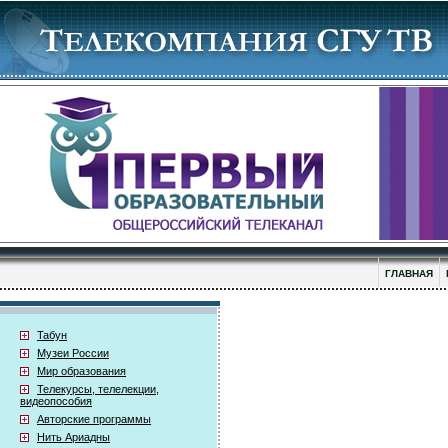
ГЛАВНАЯ
Табун
Музеи России
Мир образования
Телекурсы, телелекции,
видеопособия
Авторские программы
Нить Ариадны