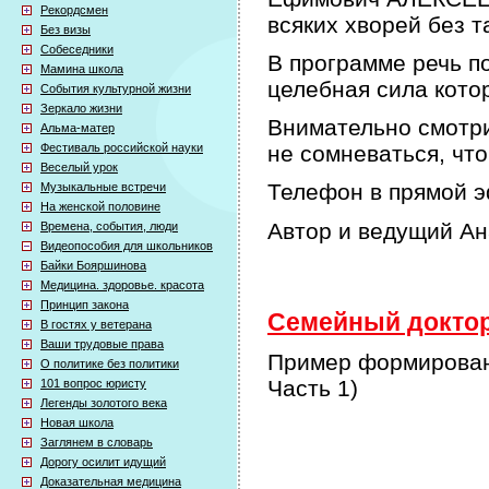
Рекордсмен
всяких хворей без т
Без визы
Собеседники
В программе речь по
Мамина школа
целебная сила кото
События культурной жизни
Зеркало жизни
Внимательно смотри
Альма-матер
Фестиваль российской науки
не сомневаться, что
Веселый урок
Телефон в прямой э
Музыкальные встречи
На женской половине
Автор и ведущий А
Времена, события, люди
Видеопособия для школьников
Байки Бояршинова
Медицина. здоровье. красота
Принцип закона
Семейный доктор 
В гостях у ветерана
Ваши трудовые права
Пример формировани
О политике без политики
Часть 1)
101 вопрос юристу
Легенды золотого века
Новая школа
Заглянем в словарь
Дорогу осилит идущий
Доказательная медицина