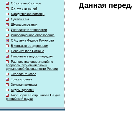
Данная перед
Объять необъятное
Ох, уж эти детки!
Юридическая помощь
Сделай сам
Школа рисования
Интеллект и технологии
Инновационное образование
Ойкумена Федора Конюхова
В контакте со здоровьем
Перечитывая Боткина
Пилотные выпуски передач
Распространение знаний по
вопросам экономической и
финансовой безопасности России
Экселлент класс
Точка отсчета
Зеленая комната
Будем здоровы
Блог Бориса Бояршинова На дне
российской науки