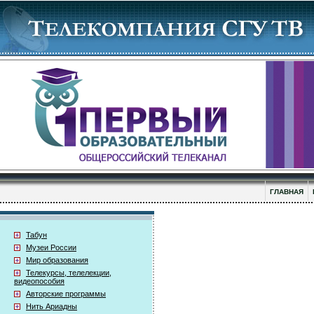
ГЛАВНАЯ
Табун
Музеи России
Мир образования
Телекурсы, телелекции,
видеопособия
Авторские программы
Нить Ариадны