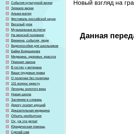
Новый взгляд на гр
События культурной жизни
Зеркало жизни
Альма-матер
Фестиваль российской науки
Веселый урок
Музыкальные встречи
Данная перед
На женской половине
Времена, события, люди
Видеопособия для школьников
Байки Бояршинова
Медицина. здоровье. красота
Принцип закона
В гостях у ветерана
Ваши трудовые права
О политике без политики
101 вопрос юристу
Легенды золотого века
Новая школа
Заглянем в словарь
Дорогу осилит идущий
Доказательная медицина
Объять необъятное
Ох, уж эти детки!
Юридическая помощь
Сделай сам