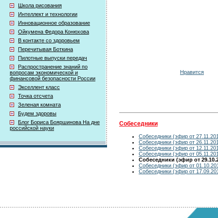
Школа рисования
Интеллект и технологии
Инновационное образование
Ойкумена Федора Конюхова
В контакте со здоровьем
Перечитывая Боткина
Пилотные выпуски передач
Распространение знаний по
Нравится
вопросам экономической и
финансовой безопасности России
Экселлент класс
Точка отсчета
Зеленая комната
Будем здоровы
Блог Бориса Бояршинова На дне
Собеседники
российской науки
Собеседники (эфир от 27.11.20
Собеседники (эфир от 26.11.20
Собеседники (эфир от 12.11.20
Собеседники (эфир от 05.11.20
Собеседники (эфир от 29.10.
Собеседники (эфир от 01.10.20
Собеседники (эфир от 17.09.20