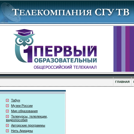
ГЛАВНАЯ
Табун
Музеи России
Мир образования
Телекурсы, телелекции,
видеопособия
Авторские программы
Нить Ариадны