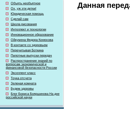
Данная перед
Объять необъятное
Ох, уж эти детки!
Юридическая помощь
Сделай сам
Школа рисования
Интеллект и технологии
Инновационное образование
Ойкумена Федора Конюхова
В контакте со здоровьем
Перечитывая Боткина
Пилотные выпуски передач
Распространение знаний по
вопросам экономической и
финансовой безопасности России
Экселлент класс
Точка отсчета
Зеленая комната
Будем здоровы
Блог Бориса Бояршинова На дне
российской науки