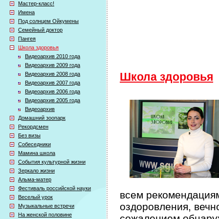
Мастер-класс!
Имена
Под солнцем Ойкумены
Семейный доктор
Пангея
Школа здоровья
Видеоархив 2010 года
Видеоархив 2009 года
Видеоархив 2008 года
Школа здоровья
Видеоархив 2007 года
Видеоархив 2006 года
Видеоархив 2005 года
Видеоархив
Домашний зоопарк
Рекордсмен
Без визы
Собеседники
Мамина школа
События культурной жизни
Зеркало жизни
Альма-матер
Фестиваль российской науки
всем рекомендация
Веселый урок
оздоровления, вечн
Музыкальные встречи
На женской половине
сожалением обнаружи