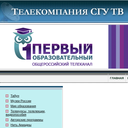
ГЛАВНАЯ
Табун
Музеи России
Мир образования
Телекурсы, телелекции,
видеопособия
Авторские программы
Нить Ариадны