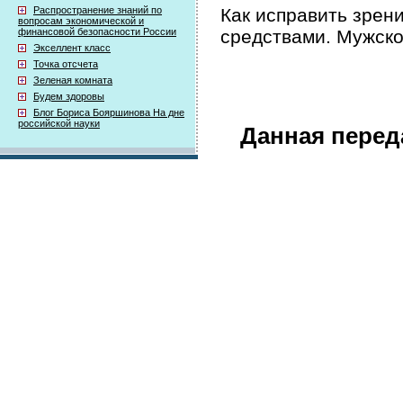
Как исправить зрен
Распространение знаний по
вопросам экономической и
средствами. Мужск
финансовой безопасности России
Экселлент класс
Точка отсчета
Зеленая комната
Будем здоровы
Блог Бориса Бояршинова На дне
российской науки
Данная перед