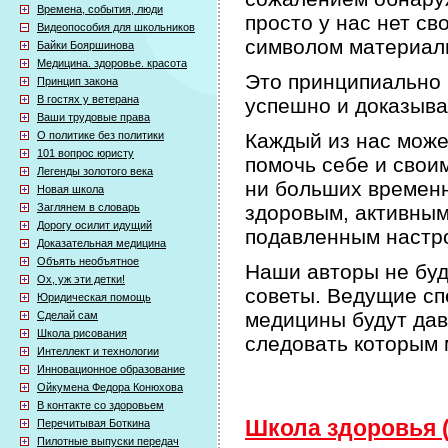
Времена, события, люди
просто у нас нет с
Видеопособия для школьников
символом материаль
Байки Бояршинова
Медицина. здоровье. красота
Это принципиально 
Принцип закона
В гостях у ветерана
успешно и доказыва
Ваши трудовые права
О политике без политики
Каждый из нас може
101 вопрос юристу
помочь себе и своим
Легенды золотого века
ни больших временн
Новая школа
Заглянем в словарь
здоровым, активным
Дорогу осилит идущий
подавленным настро
Доказательная медицина
Объять необъятное
Наши авторы не буд
Ох, уж эти детки!
советы. Ведущие сп
Юридическая помощь
медицины будут дав
Сделай сам
Школа рисования
следовать которым 
Интеллект и технологии
Инновационное образование
Ойкумена Федора Конюхова
В контакте со здоровьем
Школа здоровья (
Перечитывая Боткина
Пилотные выпуски передач