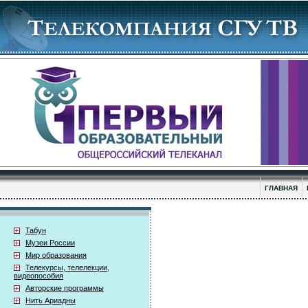
ГЛАВНАЯ
Табун
Музеи России
Мир образования
Телекурсы, телелекции,
видеопособия
Авторские программы
Нить Ариадны