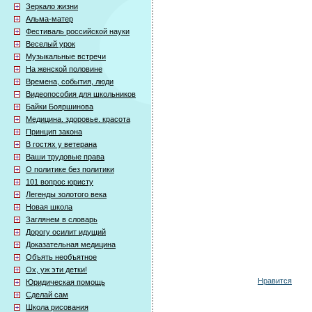
Зеркало жизни
Альма-матер
Фестиваль российской науки
Веселый урок
Музыкальные встречи
На женской половине
Времена, события, люди
Видеопособия для школьников
Байки Бояршинова
Медицина. здоровье. красота
Принцип закона
В гостях у ветерана
Ваши трудовые права
О политике без политики
101 вопрос юристу
Легенды золотого века
Новая школа
Заглянем в словарь
Дорогу осилит идущий
Доказательная медицина
Объять необъятное
Ох, уж эти детки!
Нравится
Юридическая помощь
Сделай сам
Школа рисования