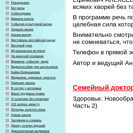
Рекордсмен
всяких хворей без т
Без визы
Собеседники
В программе речь по
Мамина школа
целебная сила кото
События культурной жизни
Зеркало жизни
Внимательно смотри
Альма-матер
Фестиваль российской науки
не сомневаться, что
Веселый урок
Телефон в прямой э
Музыкальные встречи
На женской половине
Автор и ведущий А
Времена, события, люди
Видеопособия для школьников
Байки Бояршинова
Медицина. здоровье. красота
Принцип закона
Семейный доктор 
В гостях у ветерана
Ваши трудовые права
Здоровье. Новообра
О политике без политики
Часть 2)
101 вопрос юристу
Легенды золотого века
Новая школа
Заглянем в словарь
Дорогу осилит идущий
Доказательная медицина