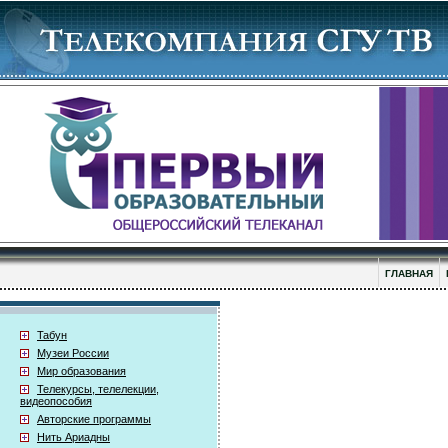
ГЛАВНАЯ
Табун
Музеи России
Мир образования
Телекурсы, телелекции,
видеопособия
Авторские программы
Нить Ариадны