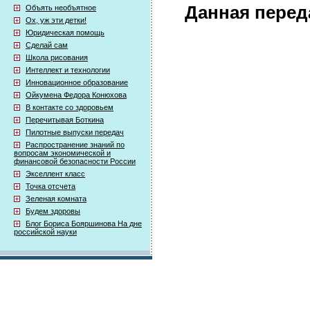
Данная перед
Объять необъятное
Ох, уж эти детки!
Юридическая помощь
Сделай сам
Школа рисования
Интеллект и технологии
Инновационное образование
Ойкумена Федора Конюхова
В контакте со здоровьем
Перечитывая Боткина
Пилотные выпуски передач
Распространение знаний по
вопросам экономической и
финансовой безопасности России
Экселлент класс
Точка отсчета
Зеленая комната
Будем здоровы
Блог Бориса Бояршинова На дне
российской науки