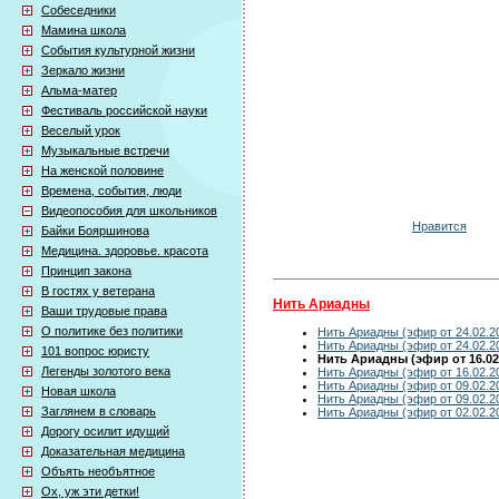
Собеседники
Мамина школа
События культурной жизни
Зеркало жизни
Альма-матер
Фестиваль российской науки
Веселый урок
Музыкальные встречи
На женской половине
Времена, события, люди
Видеопособия для школьников
Нравится
Байки Бояршинова
Медицина. здоровье. красота
Принцип закона
В гостях у ветерана
Нить Ариадны
Ваши трудовые права
О политике без политики
Нить Ариадны (эфир от 24.02.2
Нить Ариадны (эфир от 24.02.2
101 вопрос юристу
Нить Ариадны (эфир от 16.02
Легенды золотого века
Нить Ариадны (эфир от 16.02.2
Нить Ариадны (эфир от 09.02.2
Новая школа
Нить Ариадны (эфир от 09.02.2
Заглянем в словарь
Нить Ариадны (эфир от 02.02.2
Дорогу осилит идущий
Доказательная медицина
Объять необъятное
Ох, уж эти детки!