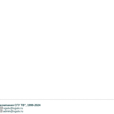
компания СГУ ТВ"
, 1999-2024
sgutv@sgutv.ru
admin@sgutv.ru