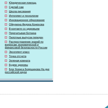
Юридическая помощь
Сделай сам
Школа рисования
Интеллект и технологии
Инновационное образование
Ойкумена Федора Конюхова
В контакте со здоровьем
Перечитывая Боткина
Пилотные выпуски передач
Распространение знаний по
вопросам экономической и
финансовой безопасности России
Экселлент класс
Точка отсчета
Зеленая комната
Будем здоровы
Блог Бориса Бояршинова На дне
российской науки