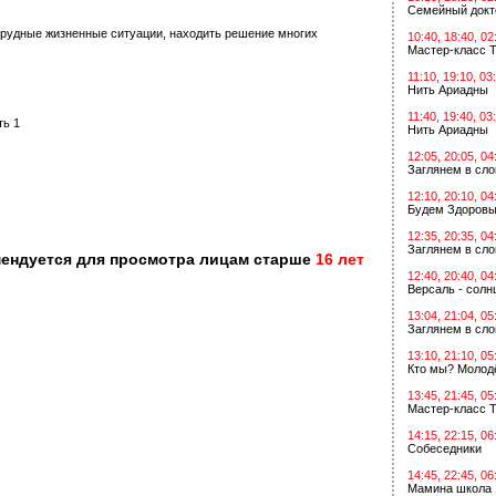
Семейный докт
трудные жизненные ситуации, находить решение многих
10:40, 18:40, 02
Мастер-класс Т
11:10, 19:10, 03
Нить Ариадны
11:40, 19:40, 03
ть 1
Нить Ариадны
12:05, 20:05, 04
Заглянем в сл
12:10, 20:10, 04
Будем Здоровы
12:35, 20:35, 04
Заглянем в сл
мендуется для просмотра лицам старше
16 лет
12:40, 20:40, 04
Версаль - солн
13:04, 21:04, 05
Заглянем в сл
13:10, 21:10, 05
Кто мы? Молодё
13:45, 21:45, 05
Мастер-класс Т
14:15, 22:15, 06
Собеседники
14:45, 22:45, 06
Мамина школа