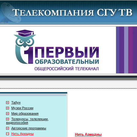
Табун
Музеи России
Мир образования
Телекурсы, телелекции,
видеопособия
Авторские программы
Нить Ариадны
Нить Ариадны