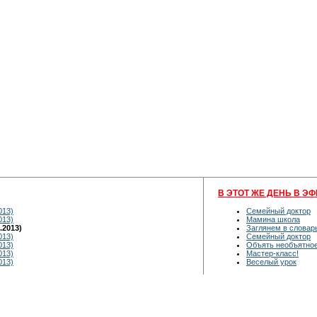
В ЭТОТ ЖЕ ДЕНЬ В ЭФ
013)
Семейный доктор
013)
Мамина школа
.2013)
Заглянем в словар
013)
Семейный доктор
013)
Объять необъятно
013)
Мастер-класс!
013)
Веселый урок