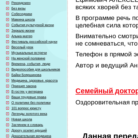
Рекордсмен
всяких хворей без т
Без визы
Собеседники
В программе речь по
Мамина школа
целебная сила кото
События культурной жизни
Зеркало жизни
Внимательно смотри
Альма-матер
Фестиваль российской науки
не сомневаться, что
Веселый урок
Телефон в прямой э
Музыкальные встречи
На женской половине
Автор и ведущий А
Времена, события, люди
Видеопособия для школьников
Байки Бояршинова
Медицина. здоровье. красота
Принцип закона
Семейный доктор 
В гостях у ветерана
Ваши трудовые права
Оздоровительная про
О политике без политики
101 вопрос юристу
Легенды золотого века
Новая школа
Заглянем в словарь
Дорогу осилит идущий
Данная перед
Доказательная медицина