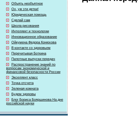
Объять необъятное
Ох, уж эти детки!
Юридическая помощь
Сделай сам
Школа рисования
Интеллект и технологии
Инновационное образование
Ойкумена Федора Конюхова
В контакте со здоровьем
Перечитывая Боткина
Пилотные выпуски передач
Распространение знаний по
вопросам экономической и
финансовой безопасности России
Экселлент класс
Точка отсчета
Зеленая комната
Будем здоровы
Блог Бориса Бояршинова На дне
российской науки