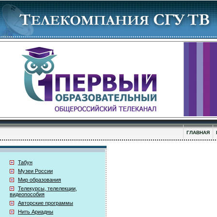
ГЛАВНАЯ
Табун
Музеи России
Мир образования
Телекурсы, телелекции,
видеопособия
Авторские программы
Нить Ариадны