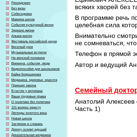
Рекордсмен
всяких хворей без т
Без визы
Собеседники
В программе речь по
Мамина школа
целебная сила кото
События культурной жизни
Зеркало жизни
Внимательно смотри
Альма-матер
Фестиваль российской науки
не сомневаться, что
Веселый урок
Телефон в прямой э
Музыкальные встречи
На женской половине
Автор и ведущий А
Времена, события, люди
Видеопособия для школьников
Байки Бояршинова
Медицина. здоровье. красота
Принцип закона
Семейный доктор 
В гостях у ветерана
Ваши трудовые права
Анатолий Алексеев 
О политике без политики
Часть 1)
101 вопрос юристу
Легенды золотого века
Новая школа
Заглянем в словарь
Дорогу осилит идущий
Доказательная медицина