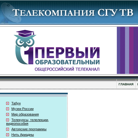
ГЛАВНАЯ
Табун
Музеи России
Мир образования
Телекурсы, телелекции,
видеопособия
Авторские программы
Нить Ариадны