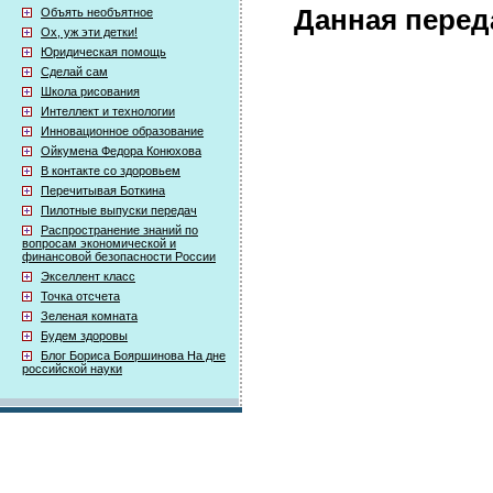
Данная перед
Объять необъятное
Ох, уж эти детки!
Юридическая помощь
Сделай сам
Школа рисования
Интеллект и технологии
Инновационное образование
Ойкумена Федора Конюхова
В контакте со здоровьем
Перечитывая Боткина
Пилотные выпуски передач
Распространение знаний по
вопросам экономической и
финансовой безопасности России
Экселлент класс
Точка отсчета
Зеленая комната
Будем здоровы
Блог Бориса Бояршинова На дне
российской науки