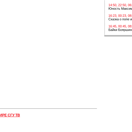
14:50, 22:50, 06
Юность Макси
16:23, 00:23, 08
Сказка о попе 
16:45, 00:45, 08
Байки Бояршин
ИРЕ СГУ ТВ