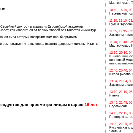
Мастер-класс Т
ным!
10:40, 18:40, 02
На женской по
11:10, 19:10, 03
Будем Здоровы
«Семейный доктор» и академик Европейской академии
ет, как избавиться от всяких хворей без таблеток и микстур.
11:35, 19:35, 03
Заглянем в сл
ебная сила которых возвратит вам новый организм.
11:40, 19:40, 03
сомневаться, что вы снова станете здоровы и сильны. Итак, к
Мастер-класс 
12:10, 20:10, 04
Инновационное
ценностей мол
цивилизационн
12:40, 20:40, 04
Школа рисован
13:04, 21:04, 05
Заглянем в сл
13:10, 21:10, 05
Имена
13:45, 21:45, 05
мендуется для просмотра лицам старше
16 лет
Сделай сам
14:15, 22:15, 06
По воде в зат
14:29, 22:29, 06
Русский язык д
Часть 3