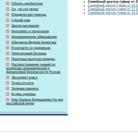
Семейный доктор (эфир от 31
Объять необъятное
Семейный доктор (эфир от 24.0
Семейный доктор (эфир от 17.0
Ох, уж эти детки!
Семейный доктор (эфир от 10.0
Юридическая помощь
Сделай сам
Школа рисования
Интеллект и технологии
Инновационное образование
Ойкумена Федора Конюхова
В контакте со здоровьем
Перечитывая Боткина
Пилотные выпуски передач
Распространение знаний по
вопросам экономической и
финансовой безопасности России
Экселлент класс
Точка отсчета
Зеленая комната
Будем здоровы
Блог Бориса Бояршинова На дне
российской науки