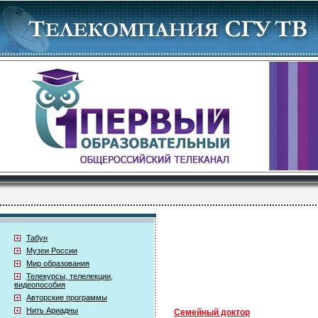
Табун
Музеи России
Мир образования
Телекурсы, телелекции,
видеопособия
Авторские программы
Нить Ариадны
Семейный доктор