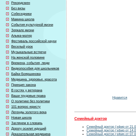
Рекордсмен
Без визы
Собеседники
Мамина школа
События культурной жизни
Зеркало жизни
Альма-матер
Фестиваль российской науки
Веселый урок
Музыкальные встречи
На женской половине
Времена, события, люди
Видеопособия для школьников
Байки Бояршинова
Медицина. здоровье. красота
Принцип закона
В гостях у ветерана
Ваши трудовые права
Нравится
О политике без политики
101 вопрос юристу
Легенды золотого века
Новая школа
Семейный доктор
Заглянем в словарь
Семейный доктор (эфир от 21.0
Дорогу осилит идущий
Семейный доктор (эфир от 14.0
Семейный доктор (эфир от 07.0
Доказательная медицина