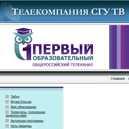
ГЛАВНАЯ
Табун
Музеи России
Мир образования
Телекурсы, телелекции,
видеопособия
Авторские программы
Нить Ариадны