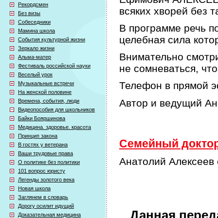
Рекордсмен
всяких хворей без т
Без визы
Собеседники
В программе речь по
Мамина школа
целебная сила кото
События культурной жизни
Зеркало жизни
Внимательно смотри
Альма-матер
Фестиваль российской науки
не сомневаться, что
Веселый урок
Телефон в прямой э
Музыкальные встречи
На женской половине
Автор и ведущий А
Времена, события, люди
Видеопособия для школьников
Байки Бояршинова
Медицина. здоровье. красота
Принцип закона
Семейный доктор 
В гостях у ветерана
Ваши трудовые права
Анатолий Алексеев 
О политике без политики
101 вопрос юристу
Легенды золотого века
Новая школа
Заглянем в словарь
Дорогу осилит идущий
Данная перед
Доказательная медицина