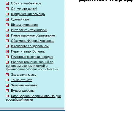
Объять необъятное
Ох, уж эти детки!
Юридическая помощь
Сделай сам
Школа рисования
Интеллект и технологии
Инновационное образование
Ойкумена Федора Конюхова
В контакте со здоровьем
Перечитывая Боткина
Пилотные выпуски передач
Распространение знаний по
вопросам экономической и
финансовой безопасности России
Экселлент класс
Точка отсчета
Зеленая комната
Будем здоровы
Блог Бориса Бояршинова На дне
российской науки