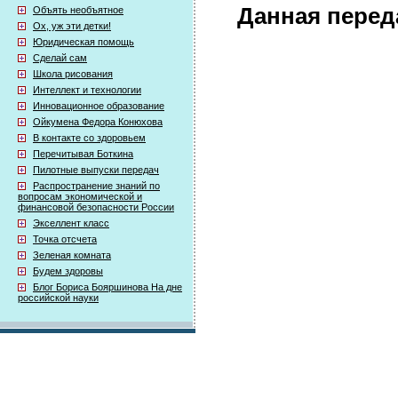
Данная перед
Объять необъятное
Ох, уж эти детки!
Юридическая помощь
Сделай сам
Школа рисования
Интеллект и технологии
Инновационное образование
Ойкумена Федора Конюхова
В контакте со здоровьем
Перечитывая Боткина
Пилотные выпуски передач
Распространение знаний по
вопросам экономической и
финансовой безопасности России
Экселлент класс
Точка отсчета
Зеленая комната
Будем здоровы
Блог Бориса Бояршинова На дне
российской науки