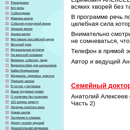
Рекордсмен
всяких хворей без т
Без визы
Собеседники
В программе речь по
Мамина школа
целебная сила кото
События культурной жизни
Зеркало жизни
Внимательно смотри
Альма-матер
Фестиваль российской науки
не сомневаться, что
Веселый урок
Телефон в прямой э
Музыкальные встречи
На женской половине
Автор и ведущий А
Времена, события, люди
Видеопособия для школьников
Байки Бояршинова
Медицина. здоровье. красота
Принцип закона
Семейный доктор 
В гостях у ветерана
Ваши трудовые права
Анатолий Алексеев 
О политике без политики
Часть 2)
101 вопрос юристу
Легенды золотого века
Новая школа
Заглянем в словарь
Дорогу осилит идущий
Доказательная медицина