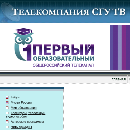
ГЛАВНАЯ
Табун
Музеи России
Мир образования
Телекурсы, телелекции,
видеопособия
Авторские программы
Нить Ариадны