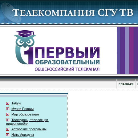
ГЛАВНАЯ
Табун
Музеи России
Мир образования
Телекурсы, телелекции,
видеопособия
Авторские программы
Нить Ариадны