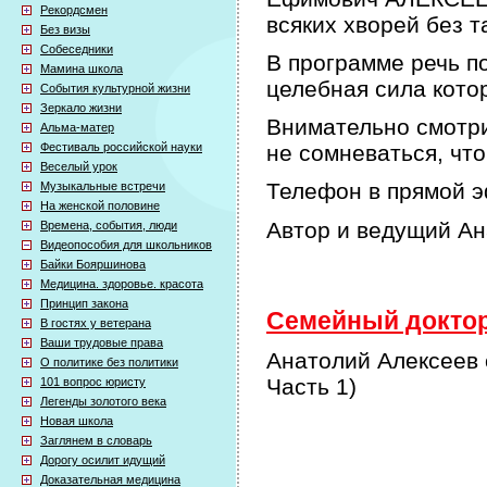
Рекордсмен
всяких хворей без т
Без визы
Собеседники
В программе речь по
Мамина школа
целебная сила кото
События культурной жизни
Зеркало жизни
Внимательно смотри
Альма-матер
Фестиваль российской науки
не сомневаться, что
Веселый урок
Телефон в прямой э
Музыкальные встречи
На женской половине
Автор и ведущий А
Времена, события, люди
Видеопособия для школьников
Байки Бояршинова
Медицина. здоровье. красота
Принцип закона
Семейный доктор 
В гостях у ветерана
Ваши трудовые права
Анатолий Алексеев 
О политике без политики
Часть 1)
101 вопрос юристу
Легенды золотого века
Новая школа
Заглянем в словарь
Дорогу осилит идущий
Доказательная медицина