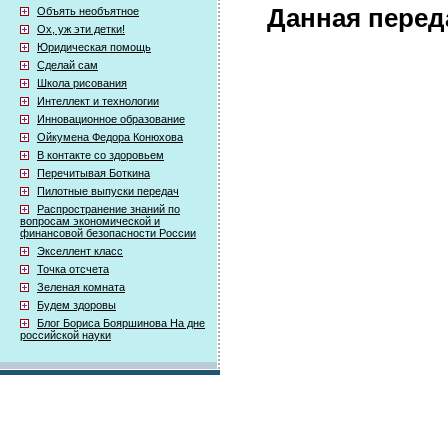
Данная перед
Объять необъятное
Ох, уж эти детки!
Юридическая помощь
Сделай сам
Школа рисования
Интеллект и технологии
Инновационное образование
Ойкумена Федора Конюхова
В контакте со здоровьем
Перечитывая Боткина
Пилотные выпуски передач
Распространение знаний по
вопросам экономической и
финансовой безопасности России
Экселлент класс
Точка отсчета
Зеленая комната
Будем здоровы
Блог Бориса Бояршинова На дне
российской науки