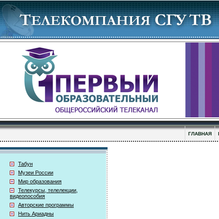
ГЛАВНАЯ
Табун
Музеи России
Мир образования
Телекурсы, телелекции,
видеопособия
Авторские программы
Нить Ариадны