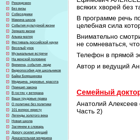
Рекордсмен
всяких хворей без т
Без визы
Собеседники
В программе речь по
Мамина школа
целебная сила кото
События культурной жизни
Зеркало жизни
Внимательно смотри
Альма-матер
Фестиваль российской науки
не сомневаться, что
Веселый урок
Телефон в прямой э
Музыкальные встречи
На женской половине
Автор и ведущий А
Времена, события, люди
Видеопособия для школьников
Байки Бояршинова
Медицина. здоровье. красота
Принцип закона
Семейный доктор 
В гостях у ветерана
Ваши трудовые права
Анатолий Алексеев 
О политике без политики
Часть 2)
101 вопрос юристу
Легенды золотого века
Новая школа
Заглянем в словарь
Дорогу осилит идущий
Доказательная медицина