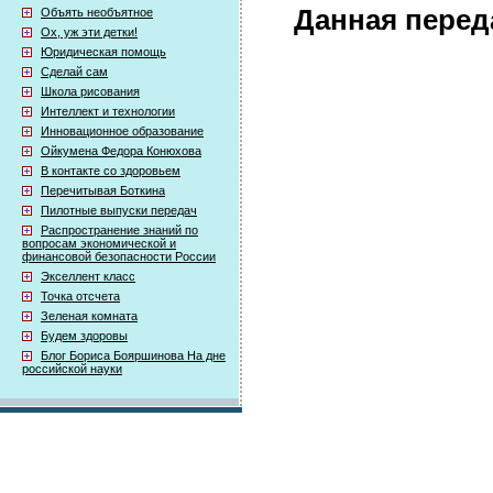
Данная перед
Объять необъятное
Ох, уж эти детки!
Юридическая помощь
Сделай сам
Школа рисования
Интеллект и технологии
Инновационное образование
Ойкумена Федора Конюхова
В контакте со здоровьем
Перечитывая Боткина
Пилотные выпуски передач
Распространение знаний по
вопросам экономической и
финансовой безопасности России
Экселлент класс
Точка отсчета
Зеленая комната
Будем здоровы
Блог Бориса Бояршинова На дне
российской науки