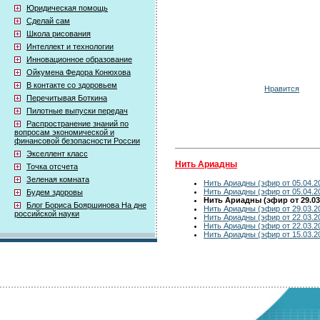
Юридическая помощь
Сделай сам
Школа рисования
Интеллект и технологии
Инновационное образование
Ойкумена Федора Конюхова
В контакте со здоровьем
Нравится
Перечитывая Боткина
Пилотные выпуски передач
Распространение знаний по
вопросам экономической и
финансовой безопасности России
Экселлент класс
Нить Ариадны
Точка отсчета
Зеленая комната
Нить Ариадны (эфир от 05.04.2
Нить Ариадны (эфир от 05.04.2
Будем здоровы
Нить Ариадны (эфир от 29.03
Блог Бориса Бояршинова На дне
Нить Ариадны (эфир от 29.03.2
российской науки
Нить Ариадны (эфир от 22.03.2
Нить Ариадны (эфир от 22.03.2
Нить Ариадны (эфир от 15.03.2