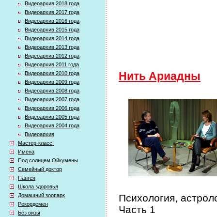
Видеоархив 2018 года
Видеоархив 2017 года
Видеоархив 2016 года
Видеоархив 2015 года
Видеоархив 2014 года
Видеоархив 2013 года
Видеоархив 2012 года
Видеоархив 2011 года
Видеоархив 2010 года
Нить Ариадны
Видеоархив 2009 года
Видеоархив 2008 года
Видеоархив 2007 года
Видеоархив 2006 года
Видеоархив 2005 года
Видеоархив 2004 года
Видеоархив
Мастер-класс!
Имена
Под солнцем Ойкумены
Семейный доктор
Пангея
Школа здоровья
Домашний зоопарк
Психология, астрол
Рекордсмен
Часть 1
Без визы