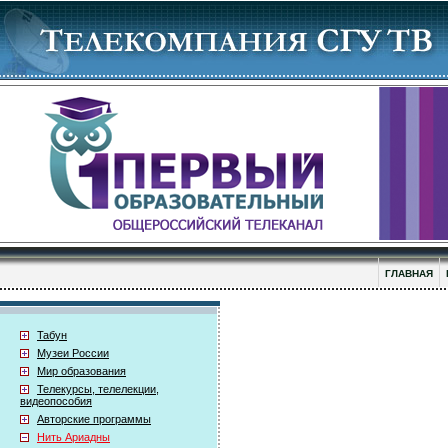
ГЛАВНАЯ
Табун
Музеи России
Мир образования
Телекурсы, телелекции,
видеопособия
Авторские программы
Нить Ариадны