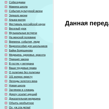
Собеседники
Мамина школа
События культурной жизни
Зеркало жизни
Альма-матер
Данная перед
Фестиваль российской науки
Веселый урок
Музыкальные встречи
На женской половине
Времена, события, люди
Видеопособия для школьников
Байки Бояршинова
Медицина. здоровье. красота
Принцип закона
В гостях у ветерана
Ваши трудовые права
О политике без политики
101 вопрос юристу
Легенды золотого века
Новая школа
Заглянем в словарь
Дорогу осилит идущий
Доказательная медицина
Объять необъятное
Ох, уж эти детки!