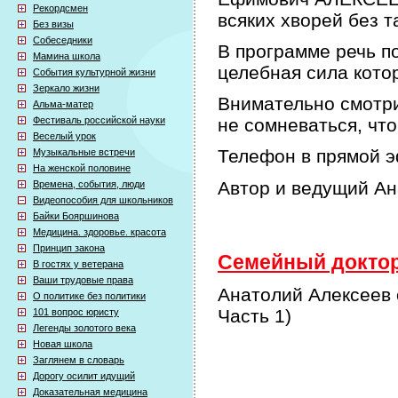
Рекордсмен
всяких хворей без т
Без визы
Собеседники
В программе речь по
Мамина школа
целебная сила кото
События культурной жизни
Зеркало жизни
Внимательно смотри
Альма-матер
Фестиваль российской науки
не сомневаться, что
Веселый урок
Телефон в прямой э
Музыкальные встречи
На женской половине
Автор и ведущий А
Времена, события, люди
Видеопособия для школьников
Байки Бояршинова
Медицина. здоровье. красота
Принцип закона
Семейный доктор 
В гостях у ветерана
Ваши трудовые права
Анатолий Алексеев 
О политике без политики
Часть 1)
101 вопрос юристу
Легенды золотого века
Новая школа
Заглянем в словарь
Дорогу осилит идущий
Доказательная медицина