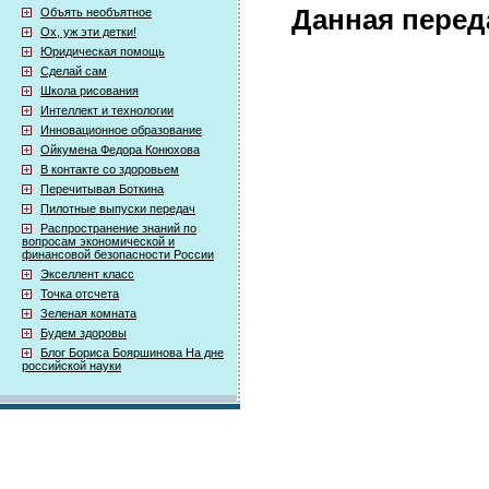
Данная перед
Объять необъятное
Ох, уж эти детки!
Юридическая помощь
Сделай сам
Школа рисования
Интеллект и технологии
Инновационное образование
Ойкумена Федора Конюхова
В контакте со здоровьем
Перечитывая Боткина
Пилотные выпуски передач
Распространение знаний по
вопросам экономической и
финансовой безопасности России
Экселлент класс
Точка отсчета
Зеленая комната
Будем здоровы
Блог Бориса Бояршинова На дне
российской науки