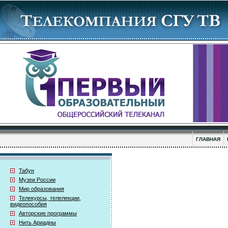
ГЛАВНАЯ
Табун
Музеи России
Мир образования
Телекурсы, телелекции,
видеопособия
Авторские программы
Нить Ариадны