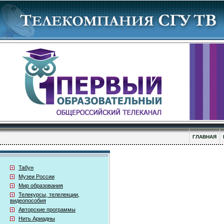
ГЛАВНАЯ
Табун
Музеи России
Мир образования
Телекурсы, телелекции,
видеопособия
Авторские программы
Нить Ариадны