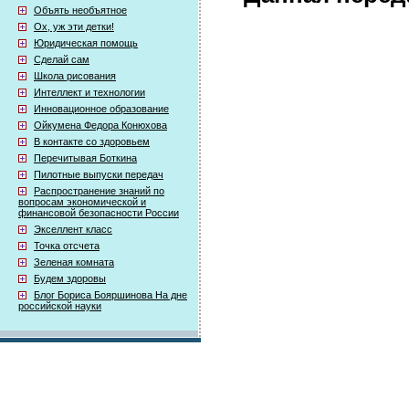
Объять необъятное
Ох, уж эти детки!
Юридическая помощь
Сделай сам
Школа рисования
Интеллект и технологии
Инновационное образование
Ойкумена Федора Конюхова
В контакте со здоровьем
Перечитывая Боткина
Пилотные выпуски передач
Распространение знаний по
вопросам экономической и
финансовой безопасности России
Экселлент класс
Точка отсчета
Зеленая комната
Будем здоровы
Блог Бориса Бояршинова На дне
российской науки