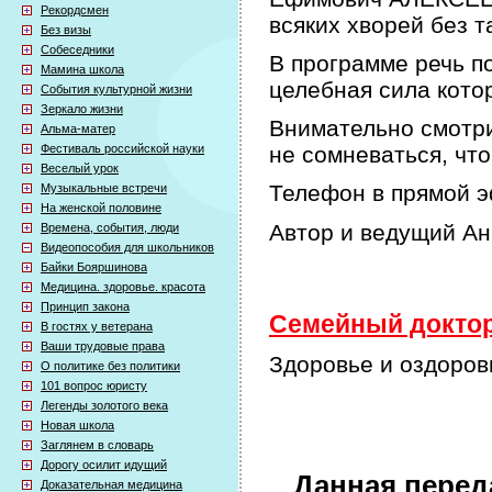
Рекордсмен
всяких хворей без т
Без визы
Собеседники
В программе речь по
Мамина школа
целебная сила кото
События культурной жизни
Зеркало жизни
Внимательно смотри
Альма-матер
Фестиваль российской науки
не сомневаться, что
Веселый урок
Телефон в прямой э
Музыкальные встречи
На женской половине
Автор и ведущий А
Времена, события, люди
Видеопособия для школьников
Байки Бояршинова
Медицина. здоровье. красота
Принцип закона
Семейный доктор 
В гостях у ветерана
Ваши трудовые права
Здоровье и оздорови
О политике без политики
101 вопрос юристу
Легенды золотого века
Новая школа
Заглянем в словарь
Дорогу осилит идущий
Данная перед
Доказательная медицина