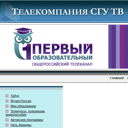
ГЛАВНАЯ
Табун
Музеи России
Мир образования
Телекурсы, телелекции,
видеопособия
Авторские программы
Нить Ариадны