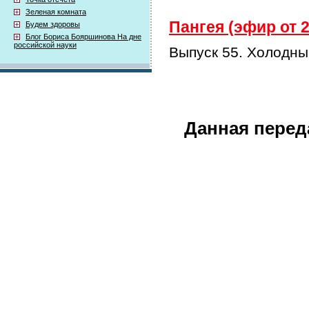
Зеленая комната
Пангея (эфир от 2
Будем здоровы
Блог Бориса Бояршинова На дне
российской науки
Выпуск 55. Холодны
Данная перед