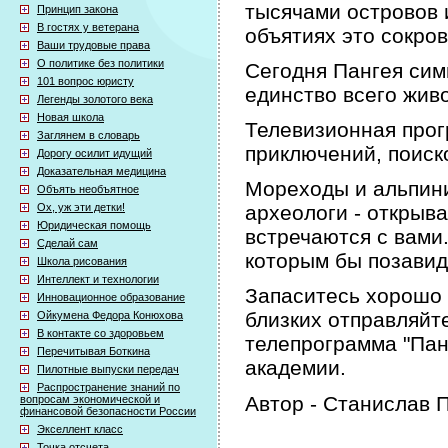
тысячами островов 
Принцип закона
В гостях у ветерана
объятиях это сокро
Ваши трудовые права
О политике без политики
Сегодня Пангея сим
101 вопрос юристу
единство всего жив
Легенды золотого века
Новая школа
Телевизионная прог
Заглянем в словарь
приключений, поиск
Дорогу осилит идущий
Доказательная медицина
Мореходы и альпини
Объять необъятное
Ох, уж эти детки!
археологи - открыв
Юридическая помощь
встречаются с вами
Сделай сам
которым бы позави
Школа рисования
Интеллект и технологии
Запаситесь хорошо 
Инновационное образование
близких отправляйт
Ойкумена Федора Конюхова
В контакте со здоровьем
телепрограмма "Пан
Перечитывая Боткина
академии.
Пилотные выпуски передач
Распространение знаний по
Автор - Станислав
вопросам экономической и
финансовой безопасности России
Экселлент класс
Точка отсчета