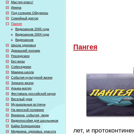
Мастер-класс!
Имена
Под солнцем Ойкумены
Семейный доктор
Пангея
Видеоархив 2005 года
Видеоархив 2004 года
Видеоархив
Школа здоровья
Пангея
Домашний зоопарк
Рекордсмен
Без визы
Собеседники
Мамина школа
События культурной жизни
Зеркало жизни
Альма-матер
Фестиваль российской науки
Веселый урок
Музыкальные встречи
На женской половине
Времена, события, люди
Видеопособия для школьников
Байки Бояршинова
лет, и протоконтин
Медицина. здоровье. красота