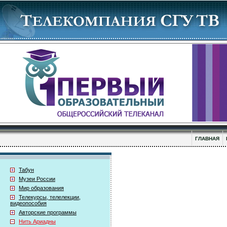
ГЛАВНАЯ
Табун
Музеи России
Мир образования
Телекурсы, телелекции,
видеопособия
Авторские программы
Нить Ариадны