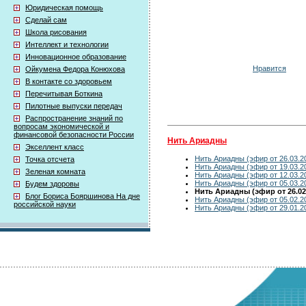
Юридическая помощь
Сделай сам
Школа рисования
Интеллект и технологии
Инновационное образование
Нравится
Ойкумена Федора Конюхова
В контакте со здоровьем
Перечитывая Боткина
Пилотные выпуски передач
Распространение знаний по
вопросам экономической и
финансовой безопасности России
Нить Ариадны
Экселлент класс
Нить Ариадны (эфир от 26.03.2
Точка отсчета
Нить Ариадны (эфир от 19.03.2
Зеленая комната
Нить Ариадны (эфир от 12.03.2
Нить Ариадны (эфир от 05.03.2
Будем здоровы
Нить Ариадны (эфир от 26.02
Блог Бориса Бояршинова На дне
Нить Ариадны (эфир от 05.02.2
российской науки
Нить Ариадны (эфир от 29.01.2