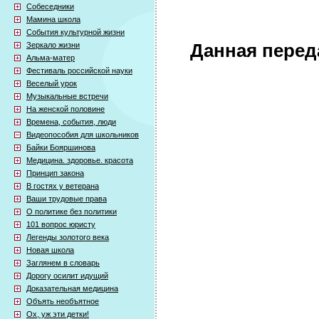
Собеседники
Мамина школа
События культурной жизни
Зеркало жизни
Данная перед
Альма-матер
Фестиваль российской науки
Веселый урок
Музыкальные встречи
На женской половине
Времена, события, люди
Видеопособия для школьников
Байки Бояршинова
Медицина. здоровье. красота
Принцип закона
В гостях у ветерана
Ваши трудовые права
О политике без политики
101 вопрос юристу
Легенды золотого века
Новая школа
Заглянем в словарь
Дорогу осилит идущий
Доказательная медицина
Объять необъятное
Ох, уж эти детки!