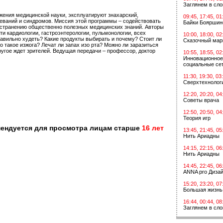
Заглянем в сл
ния медицинской науки, эксплуатируют знахарский,
09:45, 17:45, 01
еваний и синдромов. Миссия этой программы – содействовать
Байки Бояршин
странению общественно полезных медицинских знаний. Авторы
и кардиологии, гастроэнтерологии, пульмонологии, всех
10:00, 18:00, 02
авильно худеть? Какие продукты выбирать и почему? Стоит ли
Сказочный мар
о такое изжога? Лечат ли запах изо рта? Можно ли заразиться
ругое ждет зрителей. Ведущая передачи – профессор, доктор
10:55, 18:55, 02
Инновационное
социальные сет
11:30, 19:30, 03
Сверхтехнологи
12:20, 20:20, 04
Советы врача
12:50, 20:50, 04
Теория игр
мендуется для просмотра лицам старше
16 лет
13:45, 21:45, 05
Нить Ариадны
14:15, 22:15, 06
Нить Ариадны
14:45, 22:45, 06
ANNA pro Диза
15:20, 23:20, 07
Большая жизнь
16:44, 00:44, 08
Заглянем в сл