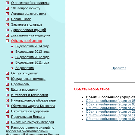
О политике без политики
101 вопрос юристу
Легенды золотого века
Новая школа
Заглянем в словарь
Дорогу осилит идущий
Доказательная медицина
Объять необъятное
Видеоархив 2014 года
Видеоархив 2013 года
Видеоархив 2012 года
Видеоархив 2011 года
Видеоархив
Нравится
Ох, уж эти детки!
Юридическая помощь
Сделай сам
Объять необъятное
Школа рисования
Интеллект и технологии
Объять необъятное (эфир от 
Инновационное образование
Объять необъятное (эфир от 05
Объять необъятное (эфир от 05
Ойкумена Федора Конюхова
Объять необъятное (эфир от 28
В контакте со здоровьем
Объять необъятное (эфир от 21
Объять необъятное (эфир от 14
Перечитывая Боткина
Объять необъятное (эфир от 07
Пилотные выпуски передач
Распространение знаний по
вопросам экономической и
финансовой безопасности России