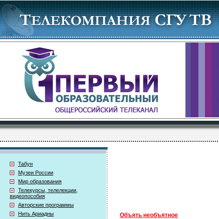
Табун
Музеи России
Мир образования
Телекурсы, телелекции,
видеопособия
Авторские программы
Нить Ариадны
Объять необъятное