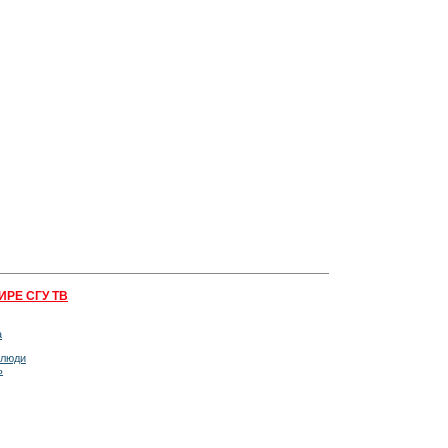
ИРЕ СГУ ТВ
а
 люди
ь