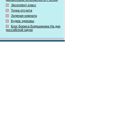
Экселлент класс
Точка отсчета
Зеленая комната
Будем здоровы
Блог Бориса Бояршинова На дне
российской науки