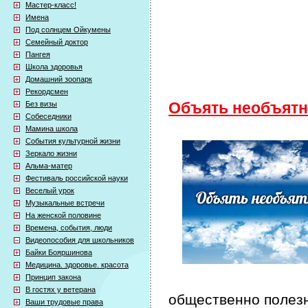
Мастер-класс!
Имена
Под солнцем Ойкумены
Семейный доктор
Пангея
Школа здоровья
Домашний зоопарк
Рекордсмен
Без визы
Объять необъятн
Собеседники
Мамина школа
События культурной жизни
Зеркало жизни
Альма-матер
Фестиваль российской науки
Веселый урок
Музыкальные встречи
На женской половине
Времена, события, люди
Видеопособия для школьников
Байки Бояршинова
Медицина. здоровье. красота
Принцип закона
В гостях у ветерана
общественно полезн
Ваши трудовые права