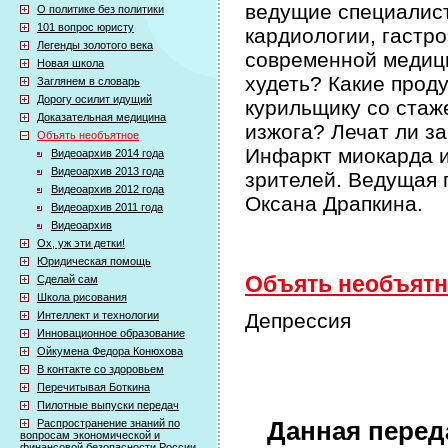
ведущие специалис
О политике без политики
101 вопрос юристу
кардиологии, гастр
Легенды золотого века
современной медици
Новая школа
худеть? Какие прод
Заглянем в словарь
Дорогу осилит идущий
курильщику со стаж
Доказательная медицина
изжога? Лечат ли з
Объять необъятное
Инфаркт миокарда и
Видеоархив 2014 года
Видеоархив 2013 года
зрителей. Ведущая 
Видеоархив 2012 года
Оксана Драпкина.
Видеоархив 2011 года
Видеоархив
Ох, уж эти детки!
Юридическая помощь
Объять необъятно
Сделай сам
Школа рисования
Интеллект и технологии
Депрессия
Инновационное образование
Ойкумена Федора Конюхова
В контакте со здоровьем
Перечитывая Боткина
Пилотные выпуски передач
Распространение знаний по
Данная перед
вопросам экономической и
финансовой безопасности России