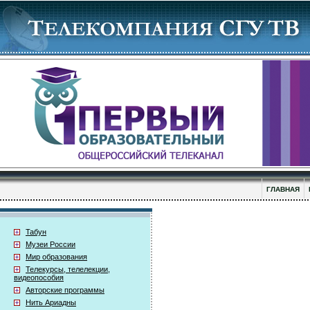
ГЛАВНАЯ
Табун
Музеи России
Мир образования
Телекурсы, телелекции,
видеопособия
Авторские программы
Нить Ариадны