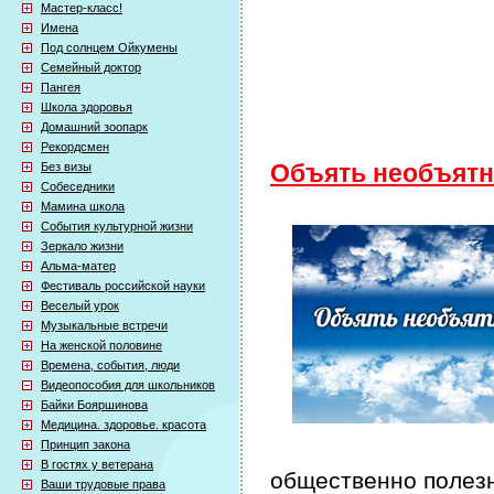
Мастер-класс!
Имена
Под солнцем Ойкумены
Семейный доктор
Пангея
Школа здоровья
Домашний зоопарк
Рекордсмен
Без визы
Объять необъятн
Собеседники
Мамина школа
События культурной жизни
Зеркало жизни
Альма-матер
Фестиваль российской науки
Веселый урок
Музыкальные встречи
На женской половине
Времена, события, люди
Видеопособия для школьников
Байки Бояршинова
Медицина. здоровье. красота
Принцип закона
В гостях у ветерана
общественно полезн
Ваши трудовые права