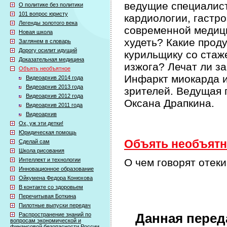
ведущие специалис
О политике без политики
101 вопрос юристу
кардиологии, гастр
Легенды золотого века
современной медици
Новая школа
худеть? Какие прод
Заглянем в словарь
Дорогу осилит идущий
курильщику со стаж
Доказательная медицина
изжога? Лечат ли з
Объять необъятное
Инфаркт миокарда и
Видеоархив 2014 года
Видеоархив 2013 года
зрителей. Ведущая 
Видеоархив 2012 года
Оксана Драпкина.
Видеоархив 2011 года
Видеоархив
Ох, уж эти детки!
Юридическая помощь
Объять необъятно
Сделай сам
Школа рисования
Интеллект и технологии
О чем говорят отек
Инновационное образование
Ойкумена Федора Конюхова
В контакте со здоровьем
Перечитывая Боткина
Пилотные выпуски передач
Распространение знаний по
Данная перед
вопросам экономической и
финансовой безопасности России