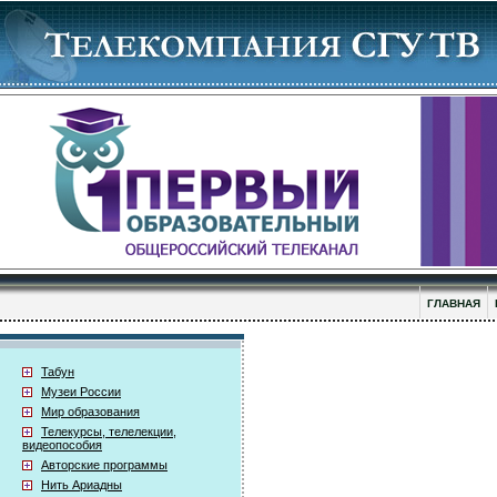
ГЛАВНАЯ
Табун
Музеи России
Мир образования
Телекурсы, телелекции,
видеопособия
Авторские программы
Нить Ариадны