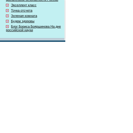
Экселлент класс
Точка отсчета
Зеленая комната
Будем здоровы
Блог Бориса Бояршинова На дне
российской науки