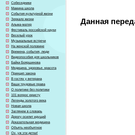
Собеседники
Мамина школа
События культурной жизни
Зеркало жизни
Данная перед
Альма-матер
Фестиваль российской науки
Веселый урок
Музыкальные встречи
На женской половине
Времена, события, люди
Видеопособия для школьников
Байки Бояршинова
Медицина. здоровье. красота
Принцип закона
В гостях у ветерана
Ваши трудовые права
О политике без политики
101 вопрос юристу
Легенды золотого века
Новая школа
Заглянем в словарь
Дорогу осилит идущий
Доказательная медицина
Объять необъятное
Ох, уж эти детки!