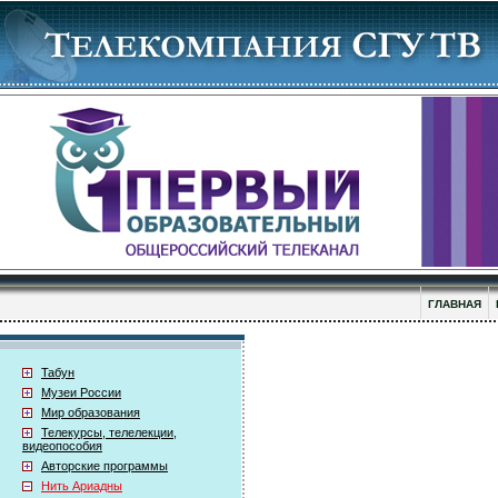
ГЛАВНАЯ
Табун
Музеи России
Мир образования
Телекурсы, телелекции,
видеопособия
Авторские программы
Нить Ариадны