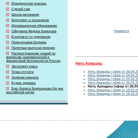
Юридическая помощь
Сделай сам
Школа рисования
Интеллект и технологии
Инновационное образование
Нравится
Ойкумена Федора Конюхова
В контакте со здоровьем
Перечитывая Боткина
Пилотные выпуски передач
Распространение знаний по
вопросам экономической и
финансовой безопасности России
Нить Ариадны
Экселлент класс
Нить Ариадны (эфир от 09.04.2
Точка отсчета
Нить Ариадны (эфир от 04.04.2
Зеленая комната
Нить Ариадны (эфир от 04.04.2
Нить Ариадны (эфир от 26.03.2
Будем здоровы
Нить Ариадны (эфир от 26.03
Блог Бориса Бояршинова На дне
Нить Ариадны (эфир от 19.03.2
российской науки
Нить Ариадны (эфир от 19.03.2