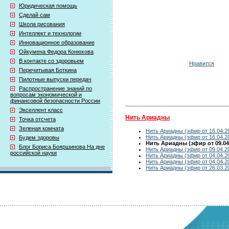
Юридическая помощь
Сделай сам
Школа рисования
Интеллект и технологии
Инновационное образование
Ойкумена Федора Конюхова
В контакте со здоровьем
Нравится
Перечитывая Боткина
Пилотные выпуски передач
Распространение знаний по
вопросам экономической и
финансовой безопасности России
Экселлент класс
Нить Ариадны
Точка отсчета
Зеленая комната
Нить Ариадны (эфир от 16.04.2
Нить Ариадны (эфир от 16.04.2
Будем здоровы
Нить Ариадны (эфир от 09.04
Блог Бориса Бояршинова На дне
Нить Ариадны (эфир от 09.04.2
российской науки
Нить Ариадны (эфир от 04.04.2
Нить Ариадны (эфир от 04.04.2
Нить Ариадны (эфир от 26.03.2