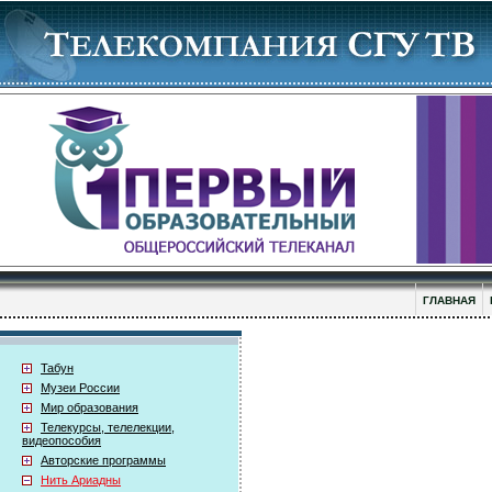
ГЛАВНАЯ
Табун
Музеи России
Мир образования
Телекурсы, телелекции,
видеопособия
Авторские программы
Нить Ариадны