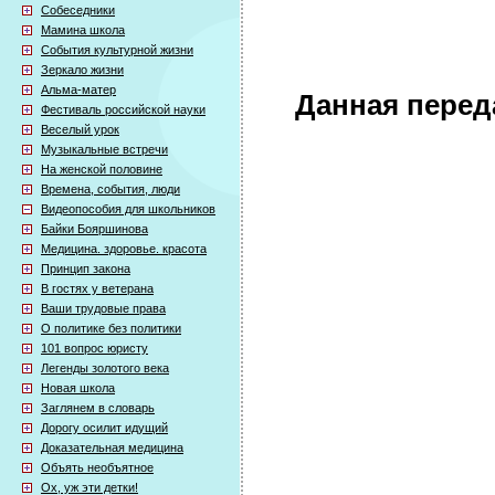
Собеседники
Мамина школа
События культурной жизни
Зеркало жизни
Альма-матер
Данная перед
Фестиваль российской науки
Веселый урок
Музыкальные встречи
На женской половине
Времена, события, люди
Видеопособия для школьников
Байки Бояршинова
Медицина. здоровье. красота
Принцип закона
В гостях у ветерана
Ваши трудовые права
О политике без политики
101 вопрос юристу
Легенды золотого века
Новая школа
Заглянем в словарь
Дорогу осилит идущий
Доказательная медицина
Объять необъятное
Ох, уж эти детки!