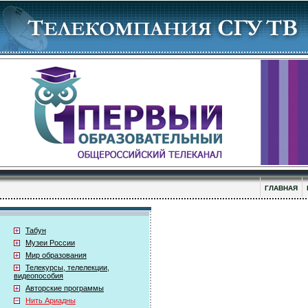
ГЛАВНАЯ
Табун
Музеи России
Мир образования
Телекурсы, телелекции,
видеопособия
Авторские программы
Нить Ариадны