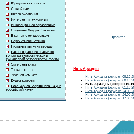
Юридическая помощь
Сделай сам
Школа рисования
Интеллект и технологии
Инновационное образование
Ойкумена Федора Конюхова
В контакте со здоровьем
Нравится
Перечитывая Боткина
Пилотные выпуски передач
Распространение знаний по
вопросам экономической и
финансовой безопасности России
Экселлент класс
Нить Ариадны
Точка отсчета
Зеленая комната
Нить Ариадны (эфир от 08.10.2
Нить Ариадны (эфир от 08.10.2
Будем здоровы
Нить Ариадны (эфир от 01.10
Блог Бориса Бояршинова На дне
Нить Ариадны (эфир от 01.10.2
российской науки
Нить Ариадны (эфир от 24.09.2
Нить Ариадны (эфир от 24.09.2
Нить Ариадны (эфир от 17.09.2