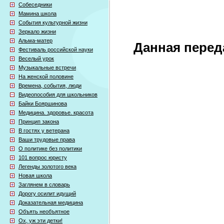
Собеседники
Мамина школа
События культурной жизни
Зеркало жизни
Альма-матер
Данная перед
Фестиваль российской науки
Веселый урок
Музыкальные встречи
На женской половине
Времена, события, люди
Видеопособия для школьников
Байки Бояршинова
Медицина. здоровье. красота
Принцип закона
В гостях у ветерана
Ваши трудовые права
О политике без политики
101 вопрос юристу
Легенды золотого века
Новая школа
Заглянем в словарь
Дорогу осилит идущий
Доказательная медицина
Объять необъятное
Ох, уж эти детки!