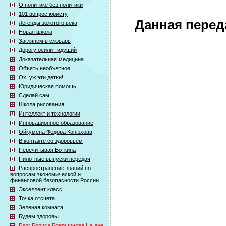
О политике без политики
101 вопрос юристу
Данная перед
Легенды золотого века
Новая школа
Заглянем в словарь
Дорогу осилит идущий
Доказательная медицина
Объять необъятное
Ох, уж эти детки!
Юридическая помощь
Сделай сам
Школа рисования
Интеллект и технологии
Инновационное образование
Ойкумена Федора Конюхова
В контакте со здоровьем
Перечитывая Боткина
Пилотные выпуски передач
Распространение знаний по
вопросам экономической и
финансовой безопасности России
Экселлент класс
Точка отсчета
Зеленая комната
Будем здоровы
Блог Бориса Бояршинова На дне