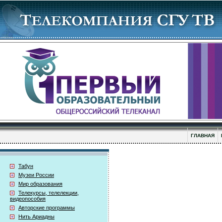
ГЛАВНАЯ
Табун
Музеи России
Мир образования
Телекурсы, телелекции,
видеопособия
Авторские программы
Нить Ариадны