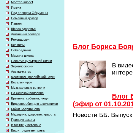
Мастер-класс!
Имена
Под солнцем Ойкумены
Семейный доктор
Пангея
Школа здоровья
Домашний зоопарк
Рекордсмен
Без визы
Блог Бориса Боя
Собеседники
Мамина школа
События культурной жизни
В виде
Зеркало жизни
интер
Альма-матер
Фестиваль российской науки
Веселый урок
Музыкальные встречи
На женской половине
Блог 
Времена, события, люди
(эфир от 01.10.20
Видеопособия для школьников
Байки Бояршинова
Новости ББ. Выпуск
Медицина. здоровье. красота
Принцип закона
В гостях у ветерана
Ваши трудовые права