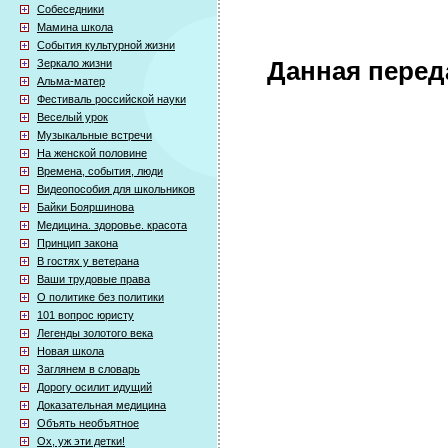
Собеседники
Мамина школа
События культурной жизни
Зеркало жизни
Данная перед
Альма-матер
Фестиваль российской науки
Веселый урок
Музыкальные встречи
На женской половине
Времена, события, люди
Видеопособия для школьников
Байки Бояршинова
Медицина. здоровье. красота
Принцип закона
В гостях у ветерана
Ваши трудовые права
О политике без политики
101 вопрос юристу
Легенды золотого века
Новая школа
Заглянем в словарь
Дорогу осилит идущий
Доказательная медицина
Объять необъятное
Ох, уж эти детки!