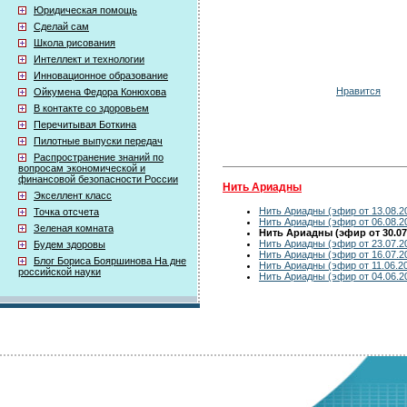
Юридическая помощь
Сделай сам
Школа рисования
Интеллект и технологии
Инновационное образование
Нравится
Ойкумена Федора Конюхова
В контакте со здоровьем
Перечитывая Боткина
Пилотные выпуски передач
Распространение знаний по
вопросам экономической и
финансовой безопасности России
Нить Ариадны
Экселлент класс
Нить Ариадны (эфир от 13.08.2
Точка отсчета
Нить Ариадны (эфир от 06.08.2
Зеленая комната
Нить Ариадны (эфир от 30.07
Нить Ариадны (эфир от 23.07.2
Будем здоровы
Нить Ариадны (эфир от 16.07.2
Блог Бориса Бояршинова На дне
Нить Ариадны (эфир от 11.06.2
российской науки
Нить Ариадны (эфир от 04.06.2