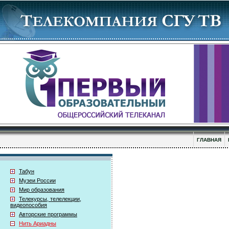
ГЛАВНАЯ
Табун
Музеи России
Мир образования
Телекурсы, телелекции,
видеопособия
Авторские программы
Нить Ариадны