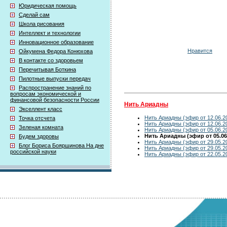
Юридическая помощь
Сделай сам
Школа рисования
Интеллект и технологии
Инновационное образование
Нравится
Ойкумена Федора Конюхова
В контакте со здоровьем
Перечитывая Боткина
Пилотные выпуски передач
Распространение знаний по
вопросам экономической и
финансовой безопасности России
Нить Ариадны
Экселлент класс
Нить Ариадны (эфир от 12.06.2
Точка отсчета
Нить Ариадны (эфир от 12.06.2
Зеленая комната
Нить Ариадны (эфир от 05.06.2
Нить Ариадны (эфир от 05.06
Будем здоровы
Нить Ариадны (эфир от 29.05.2
Блог Бориса Бояршинова На дне
Нить Ариадны (эфир от 29.05.2
российской науки
Нить Ариадны (эфир от 22.05.2