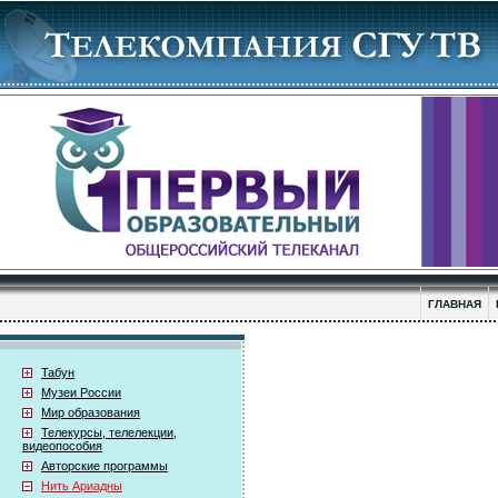
ГЛАВНАЯ
Табун
Музеи России
Мир образования
Телекурсы, телелекции,
видеопособия
Авторские программы
Нить Ариадны