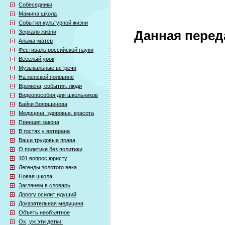
Собеседники
Мамина школа
События культурной жизни
Зеркало жизни
Данная перед
Альма-матер
Фестиваль российской науки
Веселый урок
Музыкальные встречи
На женской половине
Времена, события, люди
Видеопособия для школьников
Байки Бояршинова
Медицина. здоровье. красота
Принцип закона
В гостях у ветерана
Ваши трудовые права
О политике без политики
101 вопрос юристу
Легенды золотого века
Новая школа
Заглянем в словарь
Дорогу осилит идущий
Доказательная медицина
Объять необъятное
Ох, уж эти детки!